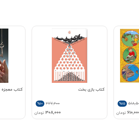
کتاب بازی بخت
کتاب معجزه 
277,200
518,5
%10
%15
308,000
610,00
تومان
تومان