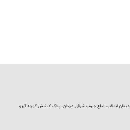
یدان انقلاب، ضلع جنوب شرقی میدان، پلاک 7، نبش کوچه آبرو