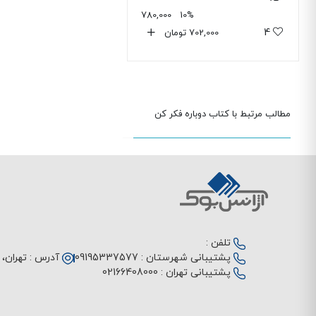
780,000
10%
4
702,000
تومان
مطالب مرتبط با کتاب دوباره فکر کن
تلفن :
پشتیبانی شهرستان :
09195337577
آدرس :
تهران، م
پشتیبانی تهران :
02166408000