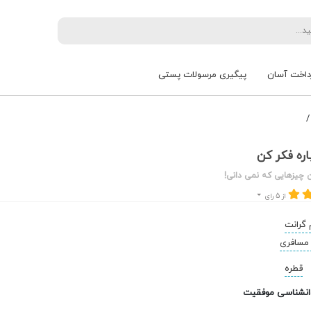
داخت آسان
پیگیری مرسولات پستی
/
ره فکر کن
 چیزهایی که نمی دانی!
از 5 رای
 گرانت
مسافری
قطره
انشناسی موفقیت