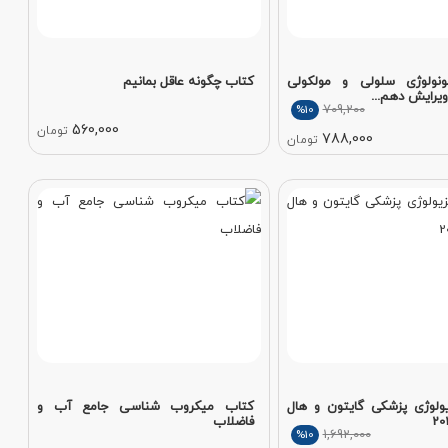
ونولوژی سلولی و مولکولی
کتاب چگونه عاقل بمانیم
ویرایش دهم...
709,200
%10
560,000
تومان
788,000
تومان
ولوژی پزشکی گایتون و هال
کتاب میکروب شناسی جامع آب و
فاضلاب
1,692,000
%10