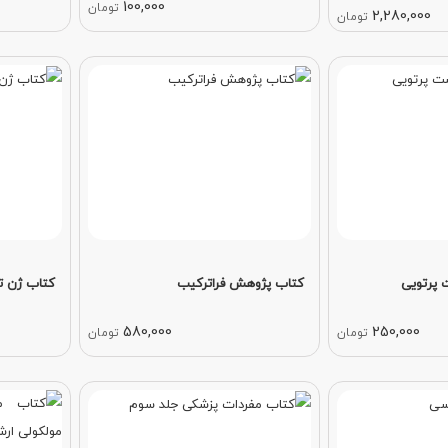
100,000
تومان
2,280,000
تومان
 پرتویی
کتاب پژوهش فراترکیب
کتاب ژن ت
580,000
250,000
تومان
تومان