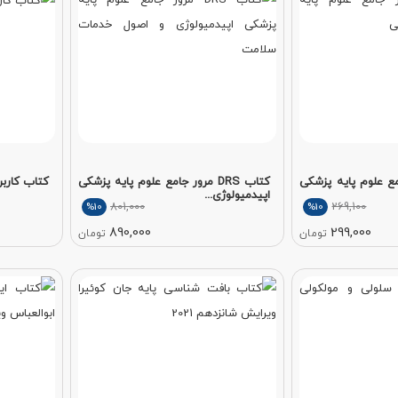
ور جامع علوم پایه پزشکی
کتاب DRS مرور جامع علوم پایه پزشکی
کتاب کاربر
اپیدمیولوژی...
801,000
269,100
%10
%10
890,000
299,000
تومان
تومان