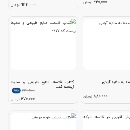
220,000
تومان
944,000
تومان
 به مثابه آزادی
کتاب اقتصاد منابع طبیعی و محیط
زیست کد...
229,500
%15
880,000
تومان
270,000
تومان