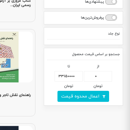
کتاب مروری بر آزمو
پیشنهادی‌ها
رسمی ایران...
پرفروش‌ترین‌ها
نوع جلد
شومیز
جستجو بر اساس قیمت محصول
گالینگور
قابدار
از
تا
بدون قاب
تومان
تومان
راهنمای نقش تاجر و 
اعمال محدوه قیمت