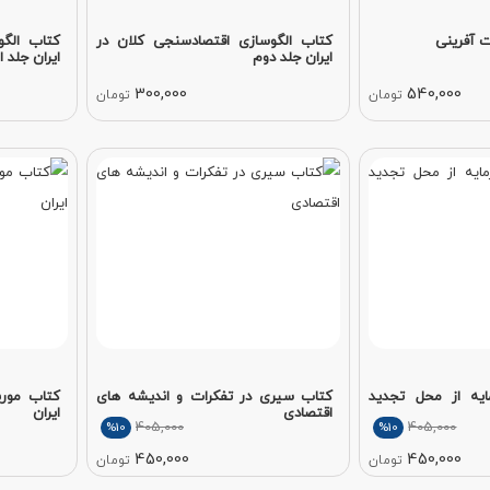
ت آفرینی
کتاب الگوسازی اقتصادسنجی کلان در
کتاب الگو
ایران جلد دوم
ایران جلد ا
300,000
540,000
تومان
تومان
یه از محل تجدید
کتاب سیری در تفکرات و اندیشه های
کتاب موری
اقتصادی
ایران
405,000
405,000
%10
%10
450,000
450,000
تومان
تومان