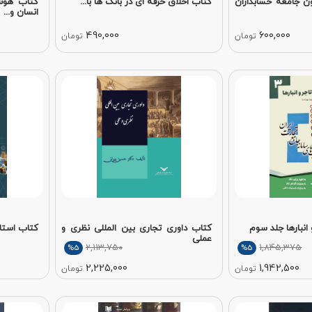
ن جامعه حسابداران
کتاب اخلاق حرفه ای در بانک ها با...
کتاب هوش
انسان و...
490,000
600,000
تومان
تومان
انبارها جلد سوم
کتاب داوری تجاری بین المللی نظری و
کتاب استاند
عملی
2,113,750
1,845,375
%5
%5
2,225,000
1,942,500
تومان
تومان