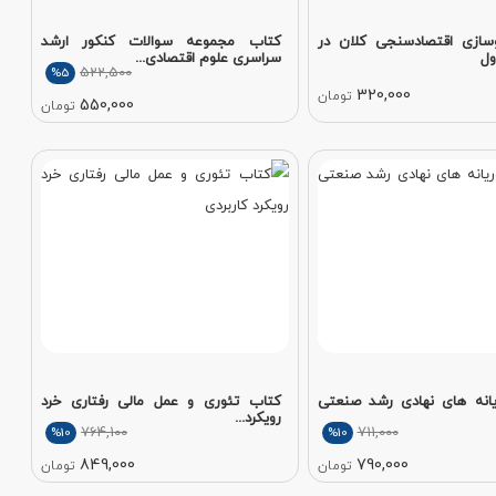
سازی اقتصادسنجی کلان در
کتاب مجموعه سوالات کنکور ارشد
ول
سراسری علوم اقتصادی...
522,500
%5
320,000
تومان
550,000
تومان
انه های نهادی رشد صنعتی
کتاب تئوری و عمل مالی رفتاری خرد
رویکرد...
764,100
711,000
%10
%10
849,000
790,000
تومان
تومان