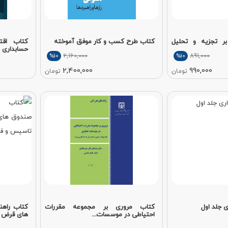
ر تجزیه و تحلیل
کتاب طرح کسب و کار موفق آموخته
کتاب اقت
حسابداری 
2,160,000
891,000
%10
%10
2,400,000
990,000
تومان
تومان
ی جلد اول
کتاب مروری بر مجموعه مقررات
کتاب راهن
احتیاطی در موسسات...
های قرض ا