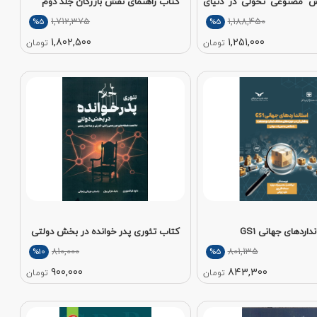
 مصنوعی تحولی در دنیای
کتاب راهنمای نقش بازرگان جلد دوم
1,712,375
1,188,450
%5
%5
1,802,500
1,251,000
تومان
تومان
اردهای جهانی GS1
کتاب تئوری پدر خوانده در بخش دولتی
810,000
801,135
%10
%5
900,000
843,300
تومان
تومان