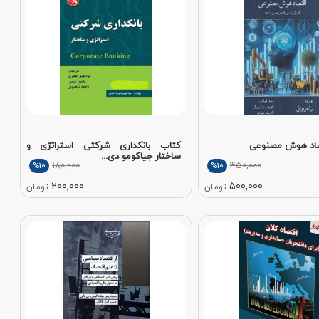
صاد هوش مصنوعی
کتاب بانکداری شرکتی استراتژی و
ساختار جیاکومو دی...
180,000
450,000
%10
%10
200,000
500,000
تومان
تومان