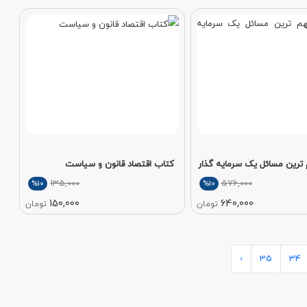
ترین مسائل یک سرمایه گذار
کتاب اقتصاد قانون و سیاست
135,000
576,000
%10
%10
150,000
640,000
تومان
تومان
›
35
34