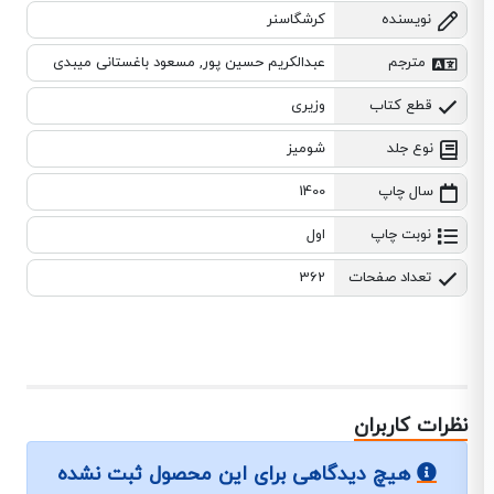
نویسنده
کرشگاسنر
مترجم
عبدالکریم حسین پور, مسعود باغستانی میبدی
قطع کتاب
وزیری
نوع جلد
شومیز
سال چاپ
1400
نوبت چاپ
اول
تعداد صفحات
362
نظرات کاربران
هیچ دیدگاهی برای این محصول ثبت نشده