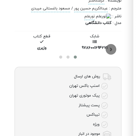
نویسنده
:
کرشگاسنر
مترجم
:
عبدالکریم حسین پور
/
مسعود باغستانی میبدی
ناشر
:
نورعلم
مدل
:
کتاب دانشگاهی
شابک
قطع کتاب
9786001694271
وزیری
روش های ارسال
اسنپ باکس تهران
پیک موتوری تهران
پست پیشتاز
تیباکس
ویژه
موجود در انبار