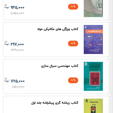
10%
945,000
1,050,000
کتاب ویژگی های مکانیکی مواد
10%
297,000
330,000
کتاب مهندسی سیال سازی
10%
765,000
850,000
کتاب ریخته گری پیشرفته جلد اول