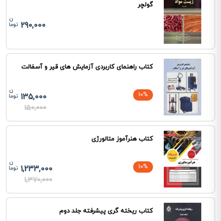
گولچر
290,000
کتاب راهنمای کاربردی آزمایش های قیر و آسفالت
10%
135,000
150,000
کتاب هنرآموز متالورژی
10%
1,233,000
1,370,000
کتاب ریخته گری پیشرفته جلد دوم