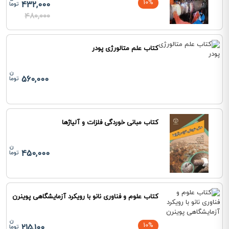
10%
432,000
480,000
کتاب علم متالورژی پودر
560,000
کتاب مبانی خوردگی فلزات و آلیاژها
450,000
کتاب علوم و فناوری نانو با رویکرد آزمایشگاهی پوینرن
10%
215,100