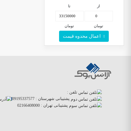
از
تا
تومان
تومان
اعمال محدوه قیمت
تلفن :
پشتیبانی شهرستان :
09195337577
پشتیبانی تهران :
02166408000