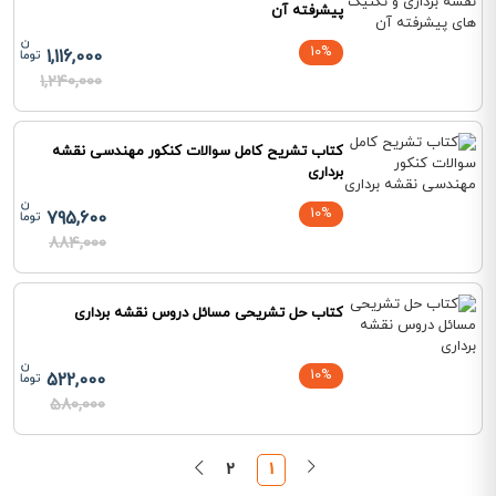
پیشرفته آن
10%
1,116,000
1,240,000
کتاب تشریح کامل سوالات کنکور مهندسی نقشه
برداری
10%
795,600
884,000
کتاب حل تشریحی مسائل دروس نقشه برداری
10%
522,000
580,000
2
1