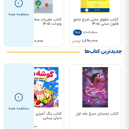
مشاهده همه
کتاب حقوق مدنی شرح جامع
کتاب مقررات صادرات و
کتا
قانون مدنی 1405
واردات 1405
مقررا
1,606,500
%15
1,890,000
4,350,000
تومان
تومان
جدیدترین کتاب‌ها
مشاهده همه
کتاب زمستان سرخ جلد اول
کتاب رنگ آمیزی گوشه دنج:
کتا
دنیای پیشی
ها
160,000
%20