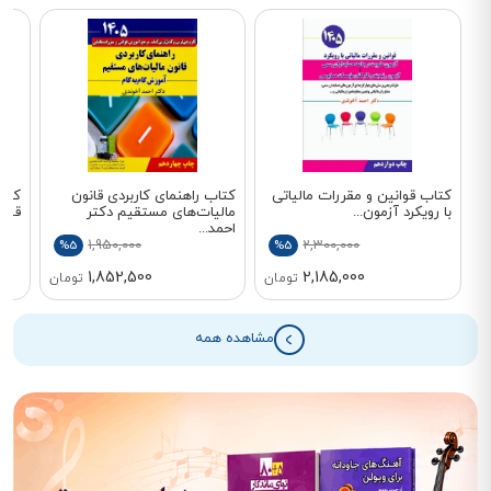
ن
کتاب قوانین و مقررات مالیاتی
کتاب راهنمای کاربردی قانون
کتاب
با رویکرد آزمون...
مالیات‌های مستقیم دکتر
قوان
احمد...
1,950,000
2,300,000
%5
%5
1,852,500
2,185,000
تومان
تومان
ن
مشاهده همه