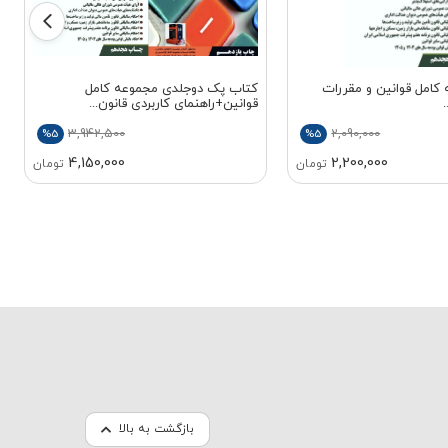
کامل قوانین و مقررات
کتاب پک دوجلدی مجموعه کامل
قوانین+راهنمای کاربردی قانون...
3,942,500
2,090,000
%5
%5
4,150,000
2,200,000
تومان
تومان
بازگشت به بالا