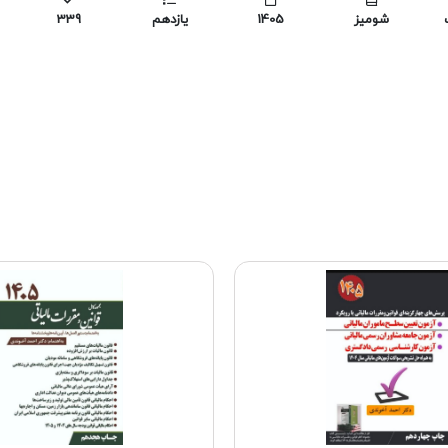
شومیز
1405
یازدهم
339