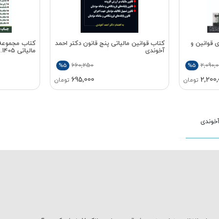
 قوانین و
کتاب قوانین مالیاتی پنج قانون دکتر احمد
کتاب مجموعه 
آخوندی
مالیاتی 1405...
660,250
2,090,0
%5
%5
695,000
2,200,
تومان
تومان
آخوندی