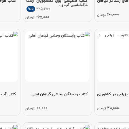
های رشد در گیاهان
کتاب انگلیسی برای دانشجویان رشته
کتاب طراح
خاکشناسی آب و...
225,250
%15
160,000
تومان
265,000
تومان
 زراعی در کشاورزی
کتاب وابستگان وحشی گیاهان اهلی
کتاب آب و 
100,000
40,000
تومان
تومان