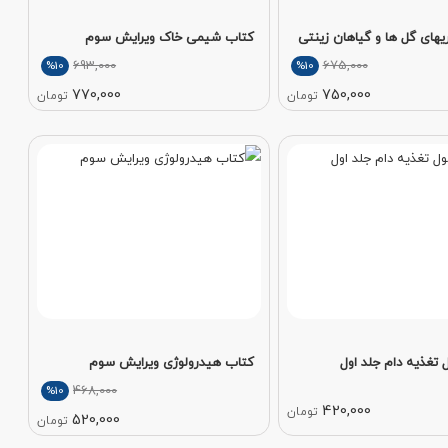
یهای گل‌ ها و گیاهان زینتی
کتاب شیمی خاک ویرایش سوم
693,000
675,000
%10
%10
770,000
750,000
تومان
تومان
تغذیه دام جلد اول
کتاب هیدرولوژی ویرایش سوم
468,000
%10
420,000
تومان
520,000
تومان