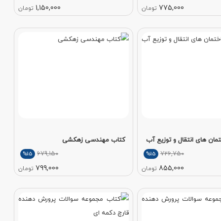
1,150,000
775,000
تومان
تومان
ان های انتقال و توزیع آب
کتاب مهندسی زهکشی
679,150
726,750
%15
%15
799,000
855,000
تومان
تومان