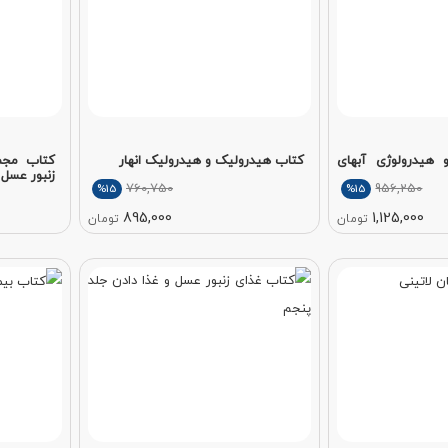
 هیدرولوژی آبهای
کتاب هیدرولیک و هیدرولیک انهار
کتاب مجم
زنبور عسل
760,750
956,250
%15
%15
895,000
1,125,000
تومان
تومان