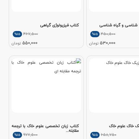
شناسی و گیاه شناسی
کتاب فیزیولوژی گیاهی
467,500
450,500
%15
%15
550,000
530,000
تومان
تومان
ک خاک علوم خاک
کتاب زبان تخصصی علوم خاک با ترجمه
مقابله...
977,500
658,750
%15
%15