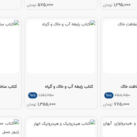
575,000
1,295,000
تومان
تومان
اظت خاک
کتاب رابطه آب و خاک و گیاه
کتاب ساختم
1,151,750
658,750
%15
%15
1,355,000
775,000
تومان
تومان