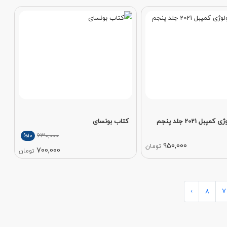
بل 2021 جلد پنجم
کتاب بونسای
630,000
%10
950,000
تومان
700,000
تومان
›
8
7