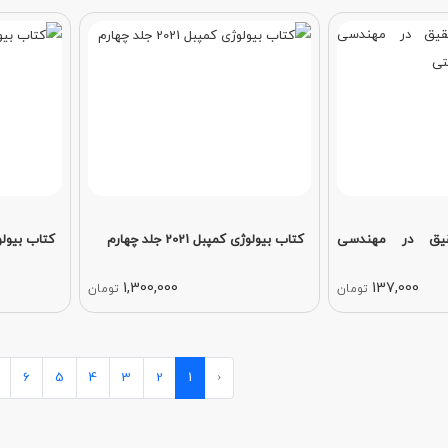
یق در مهندسی
کتاب بیولوژی کمپبل 2021 جلد چهارم
کتاب بیولوژی کمپ
1,300,000
137,000
تومان
تومان
6
5
4
3
2
1
‹