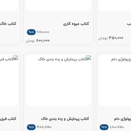
سب
کتاب میوه کاری
کتاب خاک 
680,000
%15
450,000
تومان
800,000
تومان
ولوژی دام
کتاب پیدایش و رده بندی خاک
کتاب فیزی
488,750
1,100,750
%15
%15