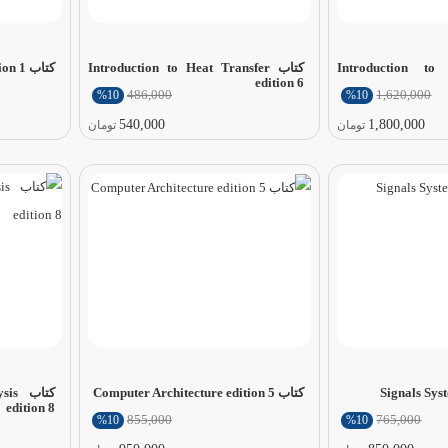
Introduction to Alg
کتاب Introduction to Heat Transfer
کتاب solid state physic edition 1
edition 6
486,000
1,620,000
%10
%10
540,000
1,800,000
تومان
تومان
کتاب Computer Architecture edition 5
کتاب
edition 8
855,000
765,000
%10
%10