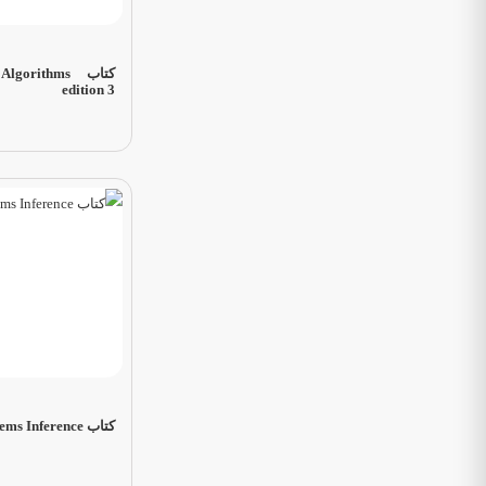
کتاب orithms
edition 3
کتاب Signals Systems Inference