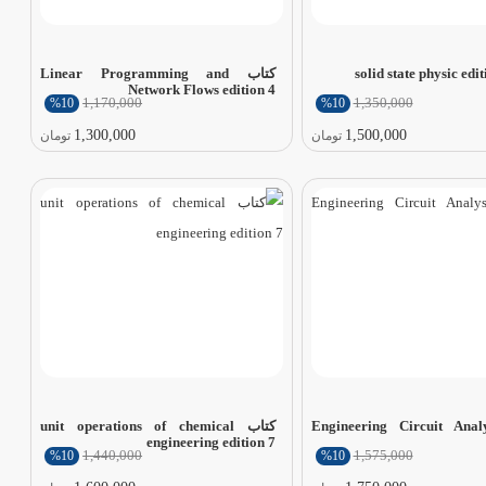
کتاب Linear Programming and
Network Flows edition 4
1,170,000
1,350,000
%10
%10
1,300,000
1,500,000
تومان
تومان
 Engineering Circuit Analysis
کتاب unit operations of chemical
engineering edition 7
1,440,000
1,575,000
%10
%10