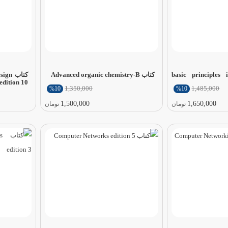
basic principles in 
کتاب Advanced organic chemistry-B
کتاب 
edition 10
1,350,000
1,485,000
%10
%10
1,500,000
1,650,000
تومان
تومان