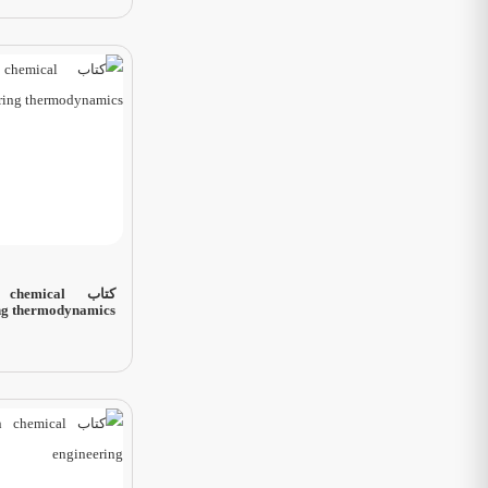
کتاب emical
ng thermodynamics