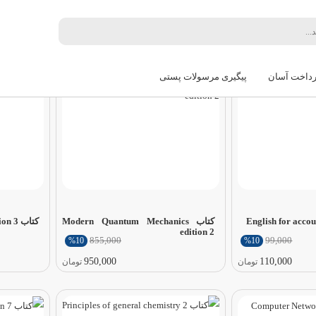
ترین
قدیمی‌ترین
گران‌ترین
ارزان‌ترین
رداخت آسان
پیگیری مرسولات پستی
کتاب Modern Quantum Mechanics
کتاب Statistical mechanics edition 3
edition 2
855,000
99,000
%10
%10
950,000
110,000
تومان
تومان