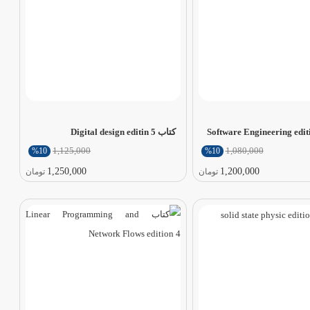
کتاب Digital design editin 5
1,125,000
1,080,000
%10
%10
1,250,000
1,200,000
تومان
تومان