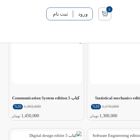
0
ورود
ثبت نام
کتاب Communication System edition 5
1,305,000
1,170,000
%10
%10
1,450,000
1,300,000
تومان
تومان