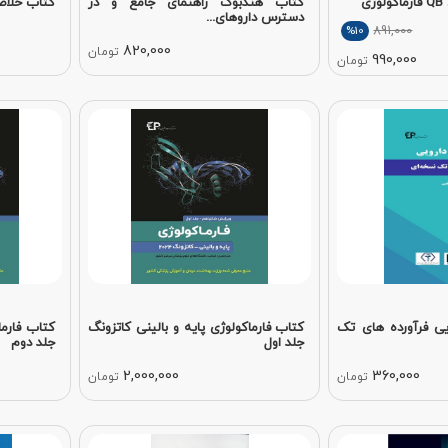
ی
کتاب هندبوک راهنمای جامع و در
کتاب خلاص
دسترس داروهای...
891,000
%10
820,000
تومان
990,000
تومان
یی فرآورده های تک
کتاب فارماکولوژی پایه و بالینی کاتزونگ
کتاب فارما
جلد اول
جلد دوم
2,000,000
360,000
تومان
تومان