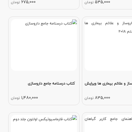
675,000
535,000
تومان
تومان
از و علائم بیماری ها ویرایش
کتاب درسنامه جامع داروسازی
1,480,000
835,000
تومان
تومان