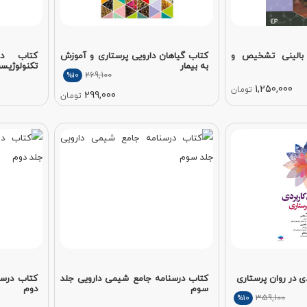
بالینی تشخیص و
کتاب گیاهان دارویی پرستاری و آموزش
کتاب دس
به بیمار
تکنولوژیس
269,100
%10
1,250,000
تومان
299,000
تومان
ی در روان پرستاری
کتاب درسنامه جامع شیمی دارویی جلد
کتاب درسن
سوم
دوم
359,100
%10