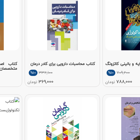
یه و بالینی کاتزونگ
کتاب محاسبات دارویی برای کادر درمان
کتاب اصو
متخصصان 
332,100
709,200
%10
%10
369,000
788,000
تومان
تومان