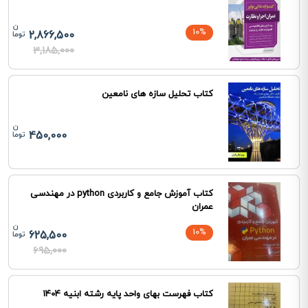
10%
2,866,500
3,185,000
کتاب تحلیل سازه های نامعین
450,000
کتاب آموزش جامع و کاربردی python در مهندسی
عمران
10%
625,500
695,000
کتاب فهرست بهای واحد پایه رشته ابنیه 1404