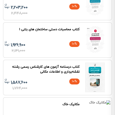
10%
2,203,200
2,448,000
کتاب محاسبات دستی ساختمان های بتنی 1
10%
1,926,900
2,141,000
کتاب درسنامه آزمون های کارشناس رسمی رشته
نقشه‌برداری و اطلاعات مکانی
10%
1,587,600
1,764,000
مکانیک خاک