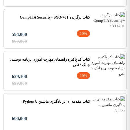
کتاب برگزیده CompTIA Security+ SYO-701
10%
594,000
660,000
کتاب کد پاکیزه راهنمای مهارت اموزی برنامه نویسی
چابک / نص
10%
629,100
699,000
کتاب مقدمه ای بر یادگیری ماشین با Python
690,000