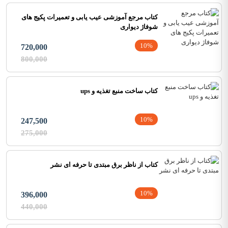
کتاب مرجع آموزشی عیب یابی و تعمیرات پکیج های
شوفاژ دیواری
10%
720,000
800,000
کتاب ساخت منبع تغذیه و ups
10%
247,500
275,000
کتاب از ناظر برق مبتدی تا حرفه ای نشر
10%
396,000
440,000