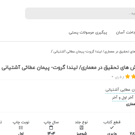
داخت آسان
پیگیری مرسولات پستی
/
ی تحقیق در معماری/ لیندا گروت- پیمان عطائی آشتیانی
 های تحقیق در معماری/ لیندا گروت- پیمان عطائی آشتیانی
از 5 رای
ن عطایی آشتیانی
اول و آخر
ماری
قطع کتاب
نوع جلد
سال چاپ
نوبت چاپ
ت
978
وزیری
شومیز
1404
اول