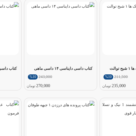
والت
کتاب داسی دایناسی ۱۴ داسی ماهی
کتاب داسی داینا
243,000
211,500
%10
%10
270,000
235,000
تومان
تومان