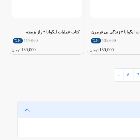
 ۳ زندگی بی فرمون
کتاب عملیات ایگوانا ۲ راز بزمجه
117,000
135,000
%10
%10
130,000
150,000
تومان
تومان
›
8
7