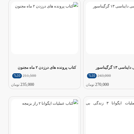
سی ۱۳ گرگیناسور
کتاب پرونده های درزدن ۲ ماه مجنون
211,500
243,000
%10
%10
235,000
270,000
تومان
تومان