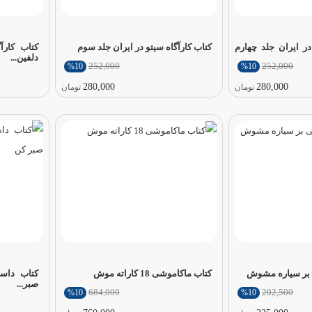
در ایران جلد چهارم
کتاب کارآگاه سیتو در ایران جلد سوم
کتاب کارآ
دلفین...
252,000
252,000
%10
%10
280,000
280,000
تومان
تومان
 بر سیاره مشوش
کتاب ماکاموشی 18 کاراته موش
صبر...
684,000
202,500
%10
%10