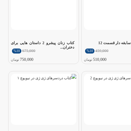
سابقه دار قسمت 12
کتاب زنان پیشرو 2 داستان هایی برای
دختران...
675,000
459,000
%10
%10
750,000
510,000
تومان
تومان