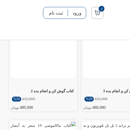
0
ورود
ثبت نام
ن و انجام بده 3
کتاب گوش کن و انجام بده 2
432,000
432,000
%10
%10
480,000
480,000
تومان
تومان