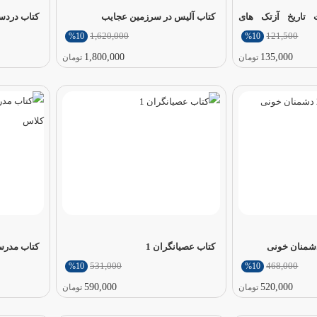
تاریخ آزتک های
کتاب آلیس در سرزمین عجایب
کتاب دردسر
1,620,000
121,500
%10
%10
1,800,000
135,000
تومان
تومان
کتاب عصیانگران 1
کتاب مدرسه‌ وروجک
531,000
468,000
%10
%10
590,000
520,000
تومان
تومان