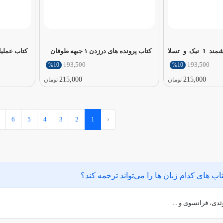
کتاب دوقلوهای دانشمند 1 نیک و تسلا
کتاب پرونده های درزدن ۱ جبهه‌ طوفان
کتاب عملیات ایگوانا
193,500
193,500
%10
%10
215,000
215,000
تومان
تومان
6
5
4
3
2
1
‹
اب های کدام زبان ها را می‌تواند ترجمه کند؟
دی، فرانسوی و ....