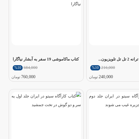
 تلویزیون...
کتاب ماکاموشی 19 سفر به آبشار نیاگارا
684,000
216,000
%10
%10
760,000
240,000
تومان
تومان