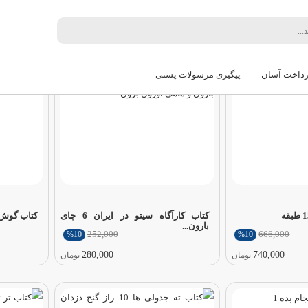
ترین
قدیمی‌ترین
گران‌ترین
ارزان‌ترین
رداخت آسان
پیگیری مرسولات پستی
کتاب کارآگاه سیتو در ایران 6 چای
کتاب گوش ک
بارون...
252,000
666,000
%10
%10
280,000
740,000
تومان
تومان