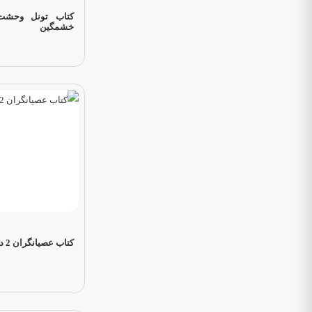
کتاب تونل وحشت 
خشمگین
کتاب عصیانگران 2 دشمنان خونی