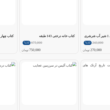
ی
کتاب خانه درختی 143 طبقه
کتاب چهار 
675,000
243,000
%10
%10
750,000
270,000
تومان
تومان