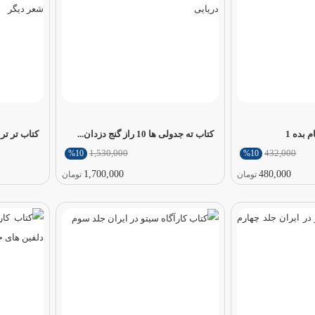
 بده 1
کتاب ته جدولی ها 10 راز گنج دزدان...
کتاب تر تر ترانه 2 تل تل
1,530,000
432,000
%10
%10
1,700,000
480,000
تومان
تومان