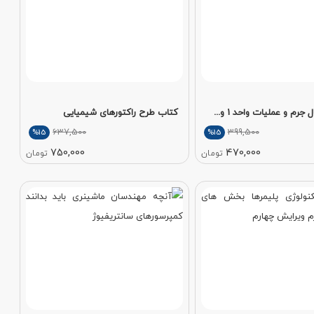
جرم و عملیات واحد 1 و...
کتاب طرح راکتورهای شیمیایی
637,500
399,500
%15
%15
750,000
470,000
تومان
تومان