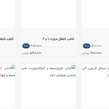
کتاب انتقال حرارت 1 و 2
کتاب انتقال 
484,500
510,000
%15
%15
570,000
600,000
تومان
تومان