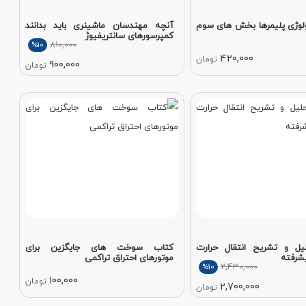
لوژی پلیمرها بخش های سوم
آنچه مهندسان ماشینری باید بدانند
کمپرسورهای سانتریفیوژ
810,000
%10
420,000
تومان
900,000
تومان
یل و تشریح انتقال حرارت
کتاب سوخت های جایگزین برای
یشرفته
موتورهای احتراق تراکمی
2,430,000
%10
100,000
تومان
2,700,000
تومان