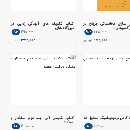
 سازی محاسباتی جریان در
کتاب تکنیک های آلودگی زدایی در
تورهای...
نیروگاه های...
315,000
225,000
%10
%10
350,000
250,000
تومان
تومان
 کامل ترمودینامیک محلول ها
کتاب شیمی آلی جلد دوم ساختار و
عملکرد...
405,000
603,000
%10
%10