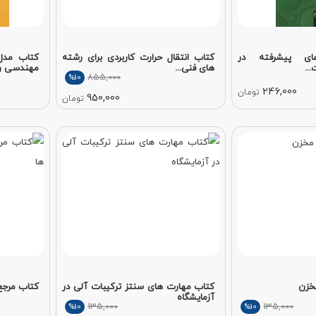
ی پیشرفته در
کتاب انتقال حرارت کاربردی برای رشته
کتاب مدل
..
های فنی...
مهندسی راک
855,000
%10
246,000
تومان
950,000
تومان
خزن
کتاب مهارت های سنتز ترکیبات آلی در
کتاب مرجع
آزمایشگاه
135,000
135,000
%10
%10