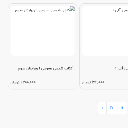
 آلی 1
کتاب شیمی عمومی 1 ویرایش سوم
1,200,000
162,000
تومان
تومان
›
17
16