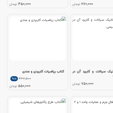
450,000
670,000
تومان
تومان
یک سیالات و کاربرد آن در
کتاب ریاضیات کاربردی و عددی
467,500
%15
750,000
تومان
550,000
تومان