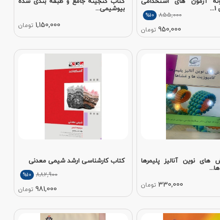
نه آزمون های استخدامی
کتاب گنجینه جامع و طبقه بندی شده
.
بیوشیمی...
855,000
%10
1,150,000
تومان
950,000
تومان
های نوین آنالیز پلیمرها
کتاب کارشناسی ارشد شیمی معدنی
ا...
882,900
%10
330,000
تومان
981,000
تومان