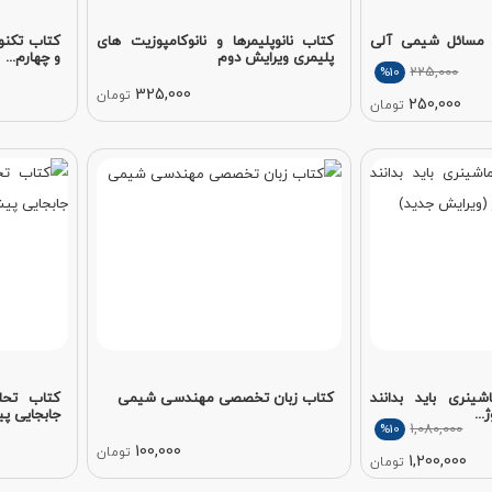
 مسائل شیمی آلی
کتاب نانوپلیمرها و نانوکامپوزیت های
کتاب تکنو
پلیمری ویرایش دوم
و چهارم...
225,000
%10
325,000
تومان
250,000
تومان
ینری باید بدانند
کتاب زبان تخصصی مهندسی شیمی
کتاب تحل
..
جابجایی پ
1,080,000
%10
100,000
تومان
1,200,000
تومان