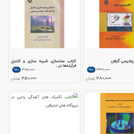
روشیمی گرافن
کتاب مدلسازی شبیه سازی و کنترل
فرآیندها در...
315,000
432,000
%10
%10
350,000
480,000
تومان
تومان