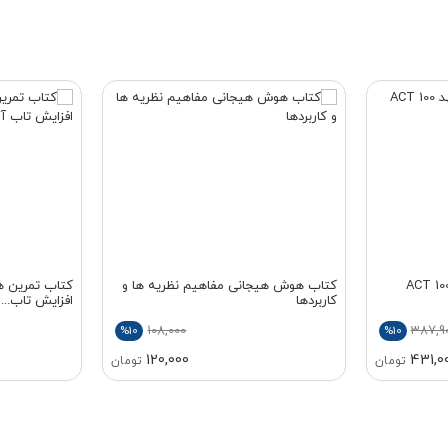
اب درمان پذیرش و تعهد ACT 100
کتاب هوش هیجانی مفاهیم نظریه ها و
کتاب تمرین ها
کاربردها
افزایش تاب...
108,000
387,9
%10
%10
120,000
431,0
تومان
تومان