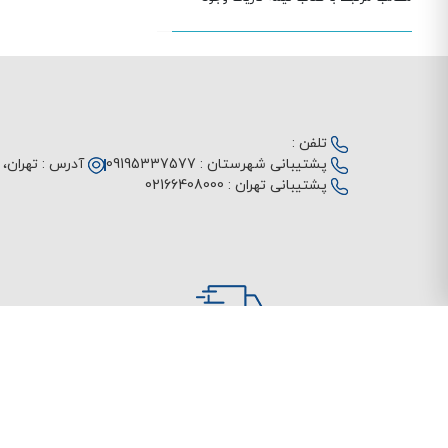
تلفن :
پشتیبانی شهرستان :
09195337577
آدرس :
تهران، م
پشتیبانی تهران :
02166408000
ارسال سریع
درباره آژانس کتاب