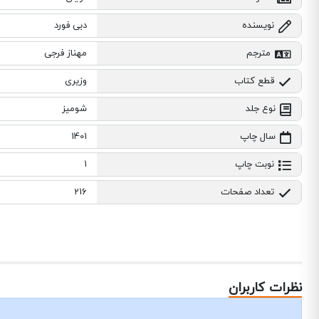
نویسنده
دبی فورد
مترجم
مهناز فرجی
قطع کتاب
وزیری
نوع جلد
شومیز
سال چاپ
1401
نوبت چاپ
1
تعداد صفحات
216
نظرات کاربران