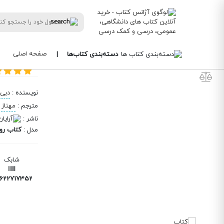
/
/
/
/
/
خانه
کتاب‌های دانشگاهی
علوم انسانی
روانشناسی
کتاب نیمه تاریک وجود
کتاب نیم
صفحه اصلی
دسته‌بندی کتاب‌ها
|
بازیابی قدرت
نویسنده
:
دبی 
مترجم
:
مهناز 
ناشر
:
مدل
:
کتاب رو
شابک
6227173529