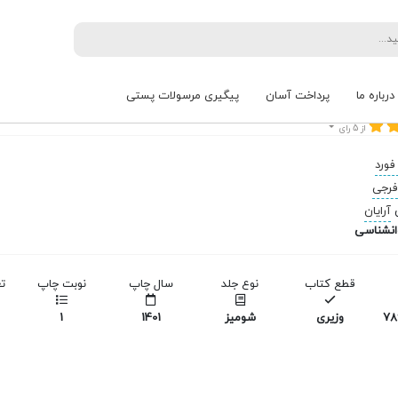
ه تاریک وجود
درباره ما
پرداخت آسان
پیگیری مرسولات پستی
، خلاقیت، شکوه و آرزوها
از 5 رای
فورد
فرجی
آرایان
انشناسی
قطع کتاب
نوع جلد
سال چاپ
نوبت چاپ
ت
978
وزیری
شومیز
1401
1