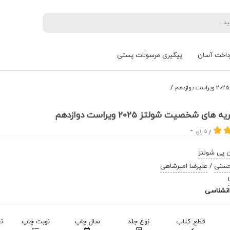
داخت آسان
پیگیری مرسولات پستی
/
ی شخصیت شولتز 2025 ویراست دوازدهم
از 5 رای
 پی شولتز
 حسنی
/
علیرضا امیرشاهی
انشناسی
قطع کتاب
نوع جلد
سال چاپ
نوبت چاپ
ت