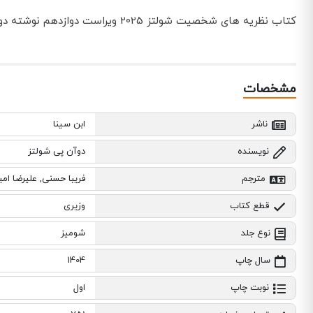
کتاب نظریه های شخصیت شولتز 2025 ویراست دوازدهم نوشته دوآن پی شولتز با ترجمه فریبا حسنی, علیرضا امیرشاهی توسط انتشارات ابن سینا با موضوع روانشناسی به چاپ رسیده است.
مشخصات
ناشر
ابن سینا
نویسنده
دوآن پی شولتز
مترجم
فریبا حسنی, علیرضا ام
قطع کتاب
وزیری
نوع جلد
شومیز
سال چاپ
1404
نوبت چاپ
اول