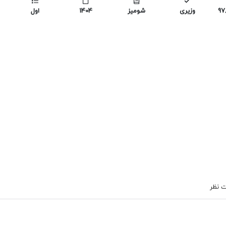
97
وزیری
شومیز
1404
اول
 نظر