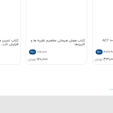
اب درمان پذیرش و تعهد ACT 100
کتاب هوش هیجانی مفاهیم نظریه ها و
کتاب تمرین ها
کاربردها
افزایش تاب...
108,000
387,9
%10
%10
120,000
431,0
تومان
تومان