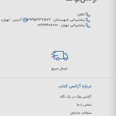
تلفن :
پشتیبانی شهرستان :
09195337577
آدرس :
تهران، م
پشتیبانی تهران :
02166408000
ارسال سریع
درباره آژانس کتاب
آژانس بوک در یک نگاه
تماس با ما
سوالات متداول