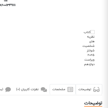
86001349111
توضیحات
مشخصات
نظرات کاربران (0)
ثبت
توضیحات