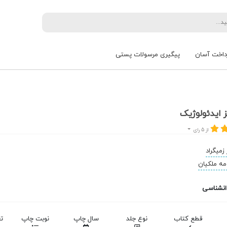
داخت آسان
پیگیری مرسولات پستی
 ایدئولوژیک
از 5 رای
 زمیگراد
ه ملکیان
انشناسی
قطع کتاب
نوع جلد
سال چاپ
نوبت چاپ
ت