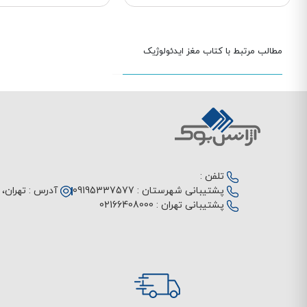
مطالب مرتبط با کتاب مغز ایدئولوژیک
تلفن :
پشتیبانی شهرستان :
09195337577
آدرس :
تهران، م
پشتیبانی تهران :
02166408000