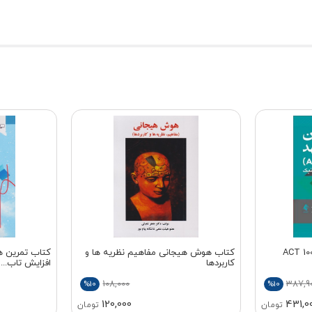
اب درمان پذیرش و تعهد ACT 100
کتاب هوش هیجانی مفاهیم نظریه ها و
کتاب تمرین ها
کاربردها
افزایش تاب...
108,000
387,9
%10
%10
120,000
431,0
تومان
تومان