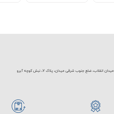
یدان انقلاب، ضلع جنوب شرقی میدان، پلاک 7، نبش کوچه آبرو