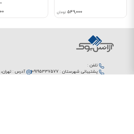
0
000
549,000
تومان
تلفن :
پشتیبانی شهرستان :
09195337577
آدرس :
تهران، م
پشتیبانی تهران :
02166408000
ارسال سریع