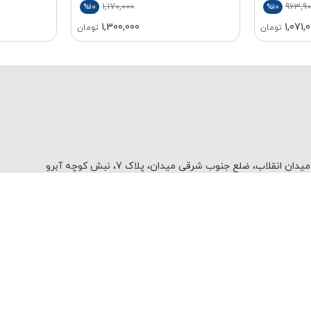
1,170,000
963,90
%10
%10
1,300,000
1,071,
تومان
تومان
یدان انقلاب، ضلع جنوب شرقی میدان، پلاک 7، نبش کوچه آبرو
ضمانت اصل بودن کالا
تضمین بهترین قیمت