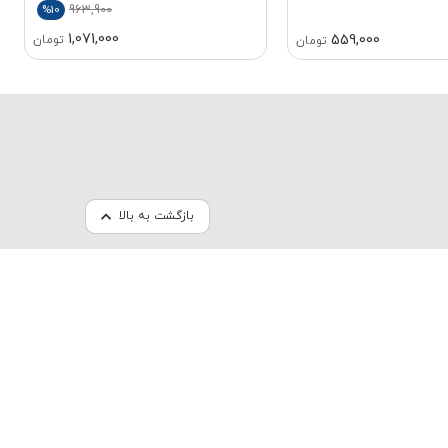
963,900
%10
1,071,000
559,000
تومان
تومان
بازگشت به بالا