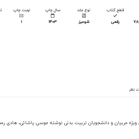
قطع کتاب
نوع جلد
سال چاپ
نوبت چاپ
ت
978
رقعی
شومیز
1403
1
 نظر
 ویژه مربیان و دانشجویان تربیت بدنی نوشته موسی پاشائی، هادی رمض