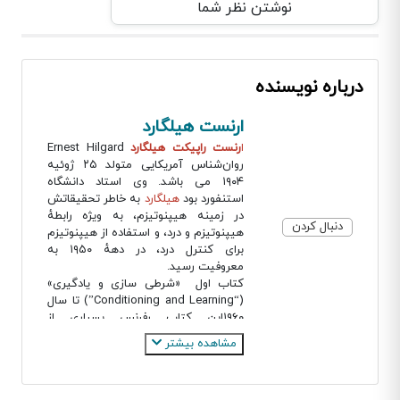
نوشتن نظر شما
درباره نویسنده
ارنست هیلگارد
ا
رنست راپیکت هیلگارد
Ernest Hilgard
روان‌شناس آمریکایی متولد ۲۵ ژوئیه
۱۹۰۴ می باشد. وی استاد دانشگاه
استنفورد بود
هیلگارد
به خاطر تحقیقاتش
در زمینه هیپنوتیزم، به ویژه رابطهٔ
دنبال کردن
هیپنوتیزم و درد، و استفاده از هیپنوتیزم
برای کنترل درد، در دههٔ ۱۹۵۰ به
معروفیت رسید.
کتاب اول «شرطی سازی و یادگیری»
(“Conditioning and Learning”) تا سال
۱۹۶۰این کتاب رفرنس بسیاری از
کتاب‌های دیگر بود.
مشاهده بیشتر
کتاب دوم «نظریه‌های یادگیری»
(“Theories of Learning”) نیز کتاب
رفرنس بسیاری از کتاب‌های دیگر واقع