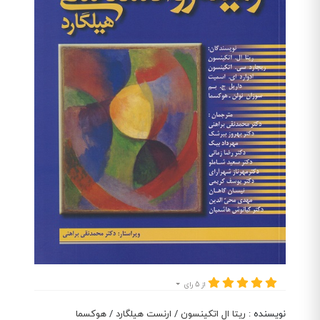
از 5 رای
نویسنده
:
ریتا ال اتکینسون
/
ارنست هیلگارد
/
هوکسما