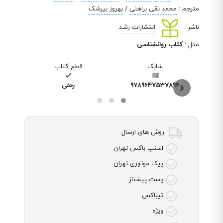
مترجم
:
محمد نقی براهنی
/
بهروز بیرشک
ناشر
:
انتشارات رشد
مدل
:
کتاب روانشناسی
شابک
قطع کتاب
9789647537896
رحلی
روش های ارسال
اسنپ باکس تهران
پیک موتوری تهران
پست پیشتاز
تیباکس
ویژه