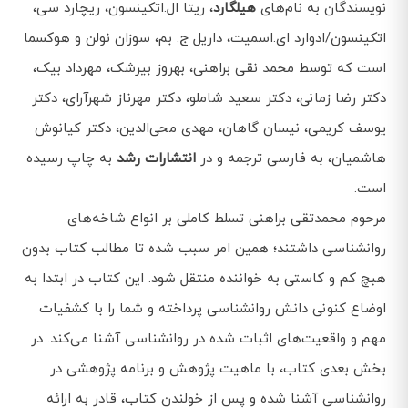
نویسندگان به نام‌های
هیلگارد
، ریتا ال.اتکینسون، ریچارد سی،
اتکینسون/ادوارد ای.اسمیت، داریل ج. بم، سوزان نولن و هوکسما
است که توسط محمد نقی براهنی، بهروز بیرشک، مهرداد بیک،
دکتر رضا زمانی، دکتر سعید شاملو، دکتر مهرناز شهرآرای، دکتر
یوسف کریمی، نیسان گاهان، مهدی محی‌الدین، دکتر کیانوش
هاشمیان، به فارسی ترجمه و در
انتشارات رشد
به چاپ رسیده
است.
مرحوم محمدتقی براهنی تسلط کاملی بر انواع شاخه‌های
روانشناسی داشتند؛ همین امر سبب شده تا مطالب کتاب بدون
هبچ کم و کاستی به خواننده منتقل شود. این کتاب در ابتدا به
اوضاع کنونی دانش روانشناسی پرداخته و شما را با کشفیات
مهم و واقعيت‌های اثبات شده در روانشناسی آشنا می‌کند. در
بخش بعدی کتاب، با ماهیت پژوهش و برنامه پژوهشی در
روانشناسی آشنا شده و پس از خولندن کتاب، قادر به ارائه