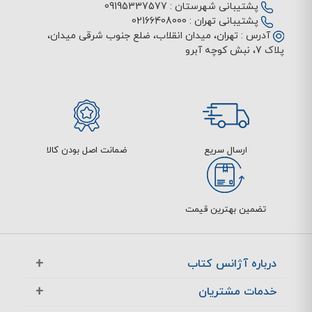
پشتیبانی شهرستان :
09195337577
پشتیبانی تهران :
02166408000
آدرس :
تهران، میدان انقلاب، ضلع جنوب شرقی میدان،
پلاک 7، نبش کوچه آبرو
ارسال سریع
ضمانت اصل بودن کالا
تضمین بهترین قیمت
درباره آژانس کتاب
آژانس بوک در یک نگاه
خدمات مشتریان
تماس با ما