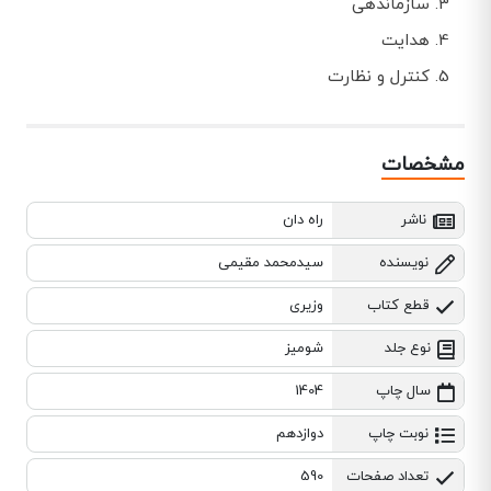
سازماندهی
هدایت
کنترل و نظارت
مشخصات
ناشر
راه دان
نویسنده
سیدمحمد مقیمی
قطع کتاب
وزیری
نوع جلد
شومیز
سال چاپ
1404
نوبت چاپ
دوازدهم
تعداد صفحات
590