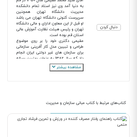
آقای سید محمد مقیمی سال 1350 در قم
به دنیا آمد وی نیز استاد تمام دانشکده
مدیریت دانشگاه تهران همچنین
سرپرست کنونی دانشگاه تهران می باشد
او قبل از این معاون ادارای و مالی دانشگاه
دنبال کردن
تهران و رئیس هیئت نظارت آموزش عالی
استان قم بوده است.
مقیمی دکتری خود را بر روی موضوع
طراحی و تبیین مدل کار آفرینی سازمانی
برای سازمان های غیر دولتی ایران انجام
داد که سال 1382 به عنوان بهترین رساله
دکتری سال معرفی شد همچنین او
مشاهده بیشتر
موسس کرسی کارآفرینی یونسکو در
جمهوری اسلامی ایران است ،مشارکت
داشتن در سخنرانی و همایشهای ملی در
مورد کار آفرینی جز فعالیت های موثر او
نیز می باشد.
مقیمی 50 ساله فعالیت های اجرایی خود
کتاب‌های مرتبط با کتاب مبانی سازمان و مدیریت
را در سال های تحصیل در دوره دکتری با
تمرکز بر فعالیت های فرهنگی و پژوهشی
در حوزه کار آفرینی در بخش غیر دولتی
شروع کرد سپس عضو هیت علمی
دانشگاه تهران شد وسال 1395 تا اموز
معاونت آموزش و برنامه ریزی دیوان