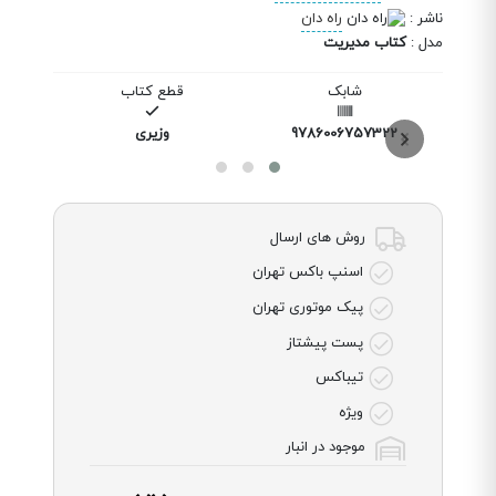
ناشر
:
راه دان
مدل
:
کتاب مدیریت
شابک
قطع کتاب
9786006757322
وزیری
روش های ارسال
اسنپ باکس تهران
پیک موتوری تهران
پست پیشتاز
تیباکس
ویژه
موجود در انبار