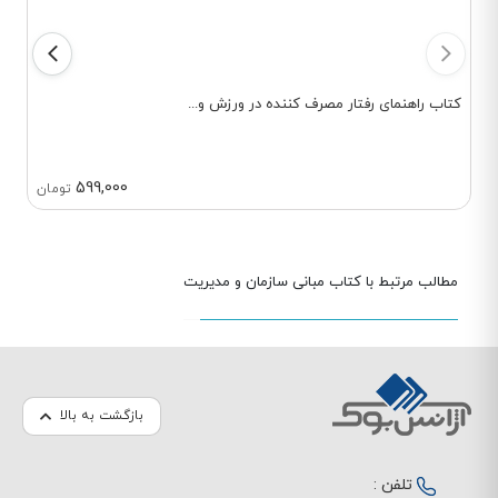
محاسبات کشور را عهده دارد بود و دو
سند راهبردی دیوان محاسبات کشور را
برای دو دوره چهار ساله تدوین کرده است.
مقیمی دارای 160 عنوان مقاله در مجله
های علمی و پژوهشی ISI و ISC به زبان
کتاب راهنمای رفتار مصرف کننده در ورزش و...
فارسی همچنین 19 مقاله به چاپ رسانده
که با زبان های انگلیسی و عربی می باشد
تا امروز راهنمایی و مشاوره بیش از100
پایان نامه و رساله دانشجویان کارشناشی
599,000
تومان
ارشد و دکتری و محققان دوره های
پسادکتری را بر عهده داشته است.
مطالب مرتبط با کتاب مبانی سازمان و مدیریت
بازگشت به بالا
تلفن :