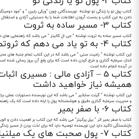
کتاب 2- پول تو یا زندگی تو
کتاب پول تو یا زندگی تو نوشته نویسندگانی چون "ویکی رابین " و "جود دومینگر" 
دادن به این کتاب و بدست آرودن اطلاعات شما را به دستیابی آزادی و استقلال
کتاب 3- مسیر ساده به ثروت
کتاب مسیر ساده به ثروت نوشته " جی ال کالینز " می باشد که راهنمایی های در
کتاب 4- به تو یاد می دهم که ثروتمند باشی
این کتاب نوشته " رامیت ستی " می باشد که در این کتاب تمام جنبه های مدیر
انداز، سرمایه گذاری و خرج کردن داده است که برای رفع آن بروز رسانی شده است
در آینده انجام داده است .
کتاب 5 – آزادی مالی : مسیری ا
همیشه نیاز خواهید داشت
این کتاب نوشته " گرنت ساباتیر " می باشد که این نویسنده دستورات عملی برا
و مدیریت سرمایه گذاری دقیق و هوشمندانه پول را ارئه داده است که یک راهنم
کتاب 6- با صفر بمیر
کتاب با صفر بمیر اثر " بیل پرکینز" می باشد که این کتاب بر اهمیت دادن و الو
بازنشستگی تاکید دارد این نویسنده توصیه دارد که برای لذت بردن از مسیر زندگی ا
کتاب 7- پول صحبت های یک میلنیال