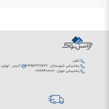
تلفن :
پشتیبانی شهرستان :
09195337577
آدرس :
تهران، م
پشتیبانی تهران :
02166408000