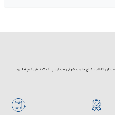
یدان انقلاب، ضلع جنوب شرقی میدان، پلاک 7، نبش کوچه آبرو