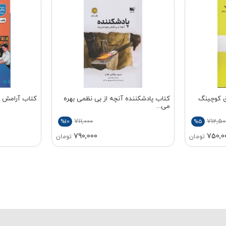
ق کوچینگ
کتاب پادشکننده آنچه از بی نظمی بهره
کتاب آرامش د
می...
711,000
712,50
%10
%5
790,000
750,0
تومان
تومان