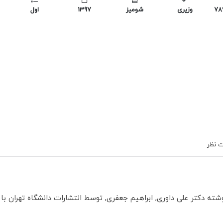
978
وزیری
شومیز
1397
اول
 نظر
ته دکتر علی داوری, ابراهیم جعفری, توسط انتشارات دانشگاه تهران