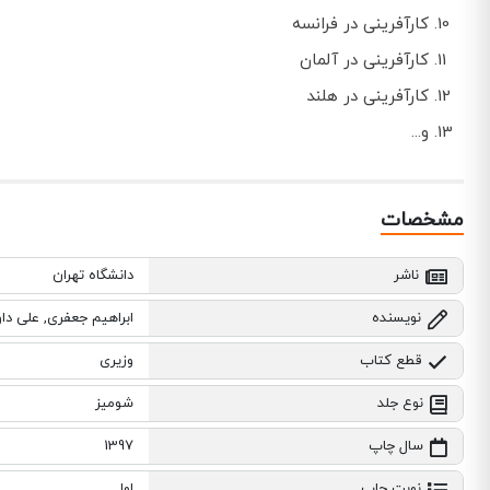
کارآفرینی در فرانسه
کارآفرینی در آلمان
کارآفرینی در هلند
و...
مشخصات
ناشر
دانشگاه تهران
نویسنده
ابراهیم جعفری, علی دا
قطع کتاب
وزیری
نوع جلد
شومیز
سال چاپ
1397
نوبت چاپ
اول