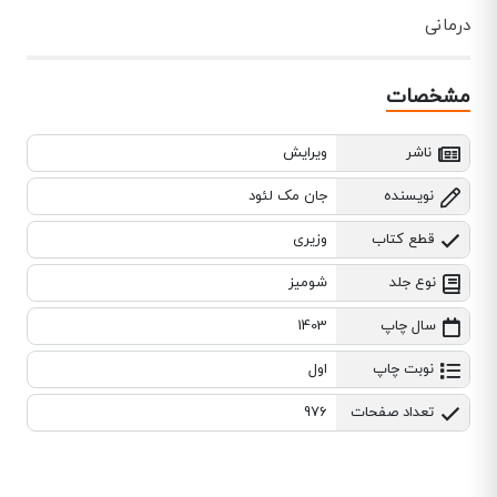
درمانی
مشخصات
ناشر
ویرایش
نویسنده
جان مک لئود
قطع کتاب
وزیری
نوع جلد
شومیز
سال چاپ
1403
نوبت چاپ
اول
تعداد صفحات
976