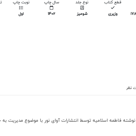
قطع کتاب
نوع جلد
سال چاپ
نوبت چاپ
ت
978
وزیری
شومیز
1402
اول
 نظر
 نوشته فاطمه اسلامیه توسط انتشارات آوای نور با موضوع مدیریت به