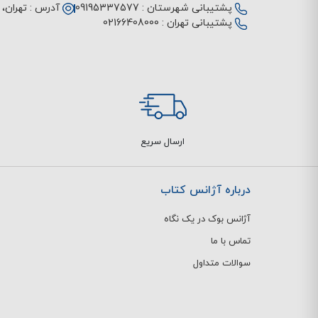
پشتیبانی شهرستان :
09195337577
آدرس :
تهران، م
پشتیبانی تهران :
02166408000
ارسال سریع
درباره آژانس کتاب
آژانس بوک در یک نگاه
تماس با ما
سوالات متداول