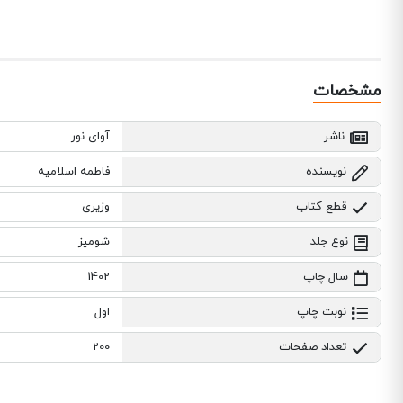
مشخصات
ناشر
آوای نور
نویسنده
فاطمه اسلامیه
قطع کتاب
وزیری
نوع جلد
شومیز
سال چاپ
1402
نوبت چاپ
اول
تعداد صفحات
200