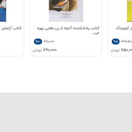
ق کوچینگ
کتاب پادشکننده آنچه از بی نظمی بهره
کتاب آرامش د
می...
711,000
712,50
%10
%5
790,000
750,0
تومان
تومان