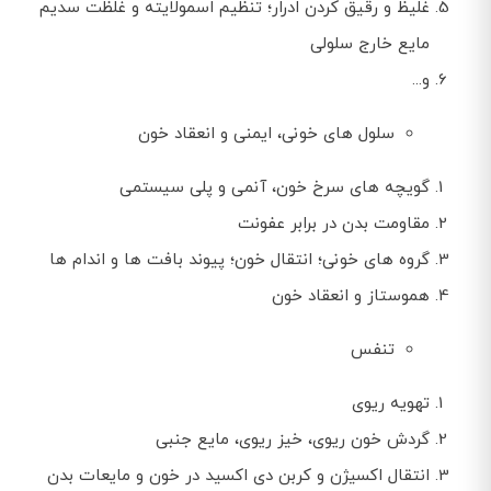
غلیظ و رقیق کردن ادرار؛ تنظیم اسمولایته و غلظت سدیم
مایع خارج سلولی
و...
سلول های خونی، ایمنی و انعقاد خون
گویچه های سرخ خون، آنمی و پلی سیستمی
مقاومت بدن در برابر عفونت
گروه های خونی؛ انتقال خون؛ پیوند بافت ها و اندام ها
هموستاز و انعقاد خون
تنفس
تهویه ریوی
گردش خون ریوی، خیز ریوی، مایع جنبی
انتقال اکسیژن و کربن دی اکسید در خون و مایعات بدن