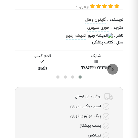
از 5 رای
نویسنده
:
گایتون وهال
مترجم
:
حوری سپهری
ناشر
:
اندیشه رفیع
مدل
:
کتاب پزشکی
شابک
قطع کتاب
9786222732943
وزیری
روش های ارسال
اسنپ باکس تهران
پیک موتوری تهران
پست پیشتاز
تیباکس