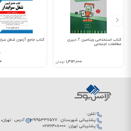
کتاب استخدامی ویتامین T دبیری
کتاب جامع آزمون شغل سراید
مطالعات اجتماعی
0
0
1,313,000
تومان
تلفن :
پشتیبانی شهرستان :
09195337577
آدرس :
تهران، م
پشتیبانی تهران :
02166408000