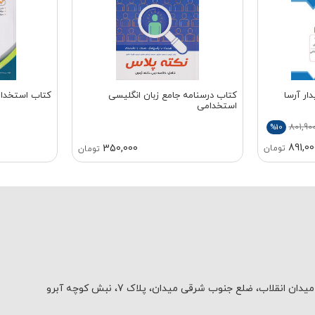
ار آرسا
کتاب درسنامه جامع زبان انگلیسی
کتاب استخدام
استخدامی
801,90
%10
891,00
350,000
تومان
تومان
یدان انقلاب، ضلع جنوب شرقی میدان، پلاک 7، نبش کوچه آبرو