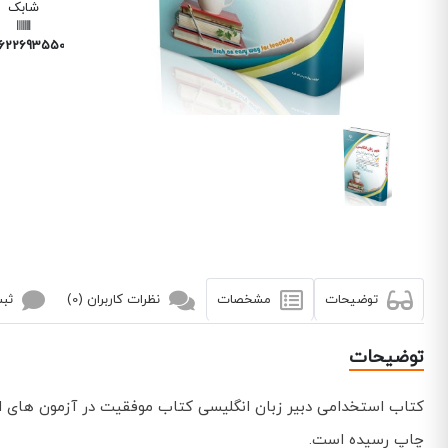
شابک
6226935500
توضیحات
مشخصات
نظرات کاربران (0)
ثبت
توضیحات
کتاب استخدامی دبیر زبان انگلیسی کتاب موفقیت در آزمون های اس
چاپ رسیده است.