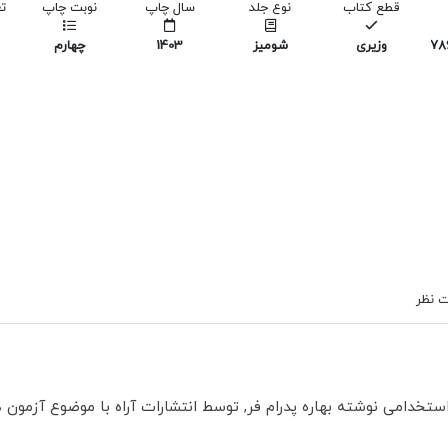
قطع کتاب
نوع جلد
سال چاپ
نوبت چاپ
ت
978
وزیری
شومیز
1403
چهارم
 نظر
تخدامی نوشته بهاره پدرام فر, توسط انتشارات آراه با موضوع آزمون