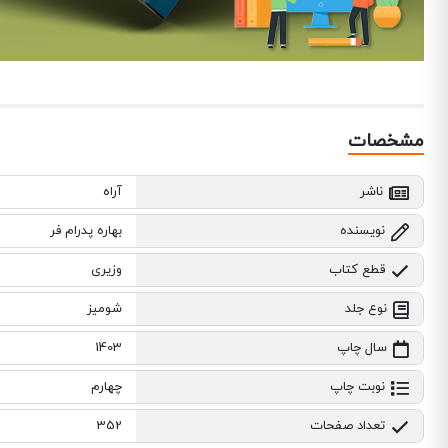
مشخصات
ناشر
آراه
نویسنده
بهاره پدرام فر
قطع کتاب
وزیری
نوع جلد
شومیز
سال چاپ
1403
نوبت چاپ
چهارم
تعداد صفحات
352