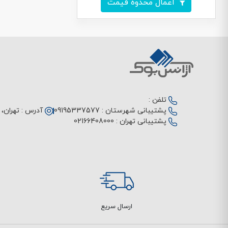
اعمال محدوه قیمت
تلفن :
پشتیبانی شهرستان :
09195337577
آدرس :
تهران، م
پشتیبانی تهران :
02166408000
ارسال سریع