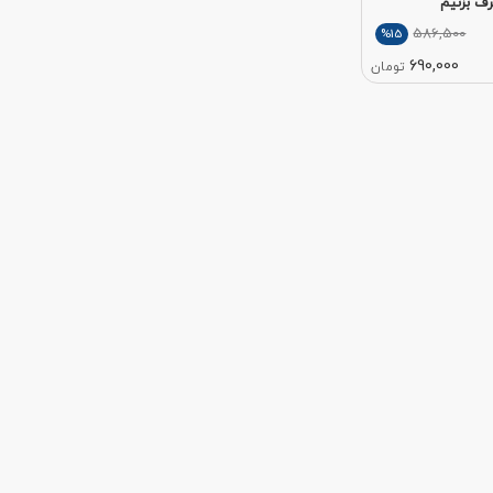
رف بزنیم
586,500
%15
690,000
تومان