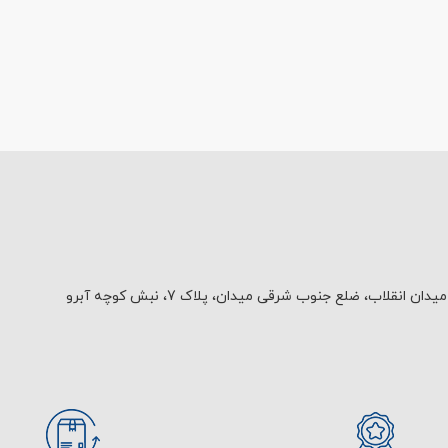
یدان انقلاب، ضلع جنوب شرقی میدان، پلاک 7، نبش کوچه آبرو