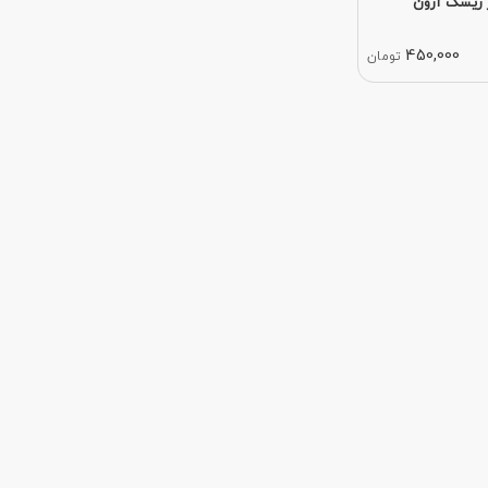
 ریسک آرون
450,000
تومان