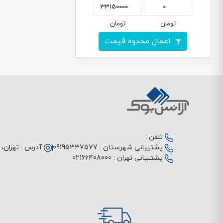
تومان
تومان
اعمال محدوه قیمت
تلفن :
پشتیبانی شهرستان :
09195337577
آدرس :
تهران، م
پشتیبانی تهران :
02166408000