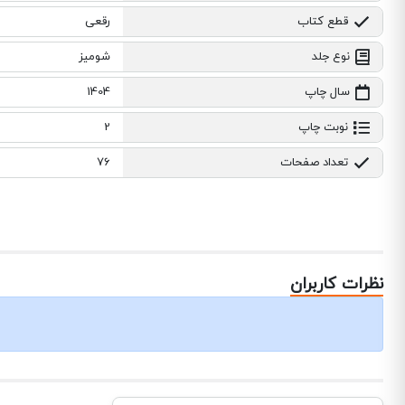
قطع کتاب
رقعی
نوع جلد
شومیز
سال چاپ
1404
نوبت چاپ
2
تعداد صفحات
76
نظرات کاربران