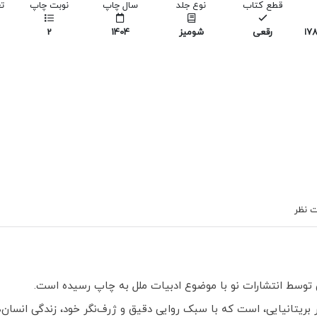
قطع کتاب
نوع جلد
سال چاپ
نوبت چاپ
ت
978
رقعی
شومیز
1404
2
 نظر
توسط انتشارات نو با موضوع ادبیات ملل به چاپ رسیده است.
بریتانیایی، است که با سبک روایی دقیق و ژرف‌نگر خود، زندگی انسان‌ه