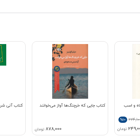
اه و اسب
کتاب جایی که خرچنگ‌ها آواز می‌خوانند
کتاب آنی شرلی
224,10
%10
249,0
878,000
تومان
تومان