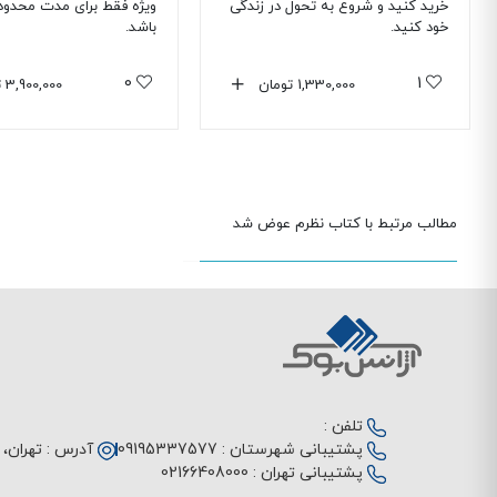
خرید کنید و شروع به تحول در زندگی
ویژه فقط برای مدت محدود
خود کنید.
باشد.
0
1
1,330,000
تومان
3,900,000
ت
مطالب مرتبط با کتاب نظرم عوض شد
تلفن :
پشتیبانی شهرستان :
09195337577
آدرس :
تهران، م
پشتیبانی تهران :
02166408000