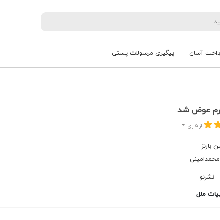
داخت آسان
پیگیری مرسولات پستی
رم عوض شد
از 5 رای
ن بارنز
محمدامینی
نشرنو
یات ملل