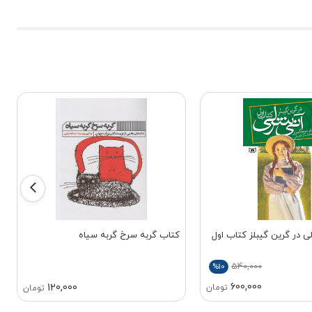
 در گرین گیبلز کتاب اول
کتاب گربه سرخ گربه سیاه
540,000
%10
600,000
120,000
تومان
تومان