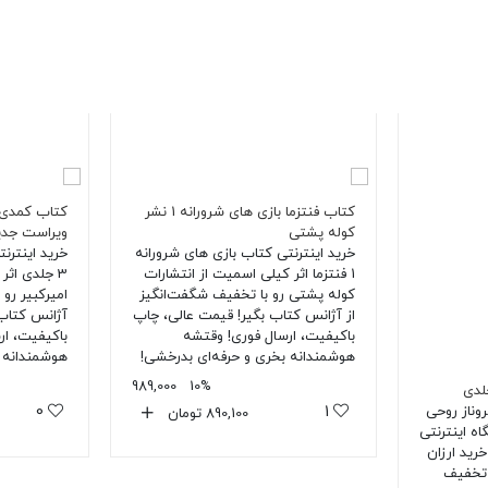
کتاب فنتزما بازی های شرورانه 1 نشر
کوله پشتی
ویراست جدید
خرید اینترنتی کتاب بازی های شرورانه
خرید اینترن
1 فنتزما اثر کیلی اسمیت از انتشارات
3 جلدی اثر 
کوله پشتی رو با تخفیف شگفت‌انگیز
امیرکبیر رو 
از آژانس کتاب بگیر! قیمت عالی، چاپ
آژانس کتاب 
باکیفیت، ارسال فوری! وقتشه
باکیفیت، ار
هوشمندانه بخری و حرفه‌ای بدرخشی!
هوشمندانه ب
989,000
10%
لدی
وناز روحی
0
1
890,100
تومان
ه اینترنتی
ید ارزان
 تخفیف