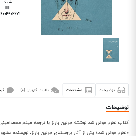
شابک
6004906272
توضیحات
مشخصات
نظرات کاربران (0)
ثبت
توضیحات
کتاب نظرم عوض شد نوشته جولین بارنز با ترجمه میثم محمدامینی 
«نظرم عوض شد» یکی از آثار برجسته‌ی جولین بارنز، نویسنده مشهور 