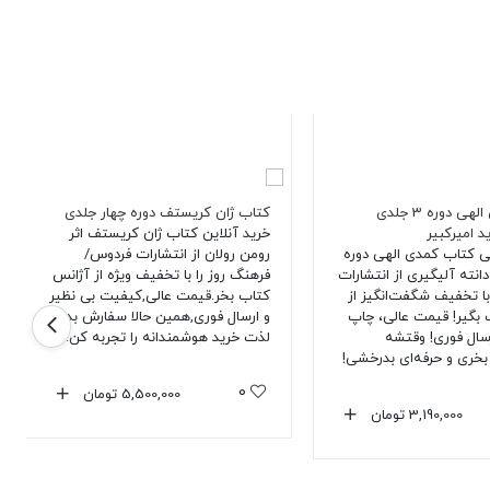
کتاب کمدی الهی دوره 3 جلدی
کتاب ژان کریستف دوره چهار جلدی
 امیرکبیر
خرید آنلاین کتاب ژان کریستف اثر
تی کتاب کمدی الهی دوره
رومن رولان از انتشارات فردوس/
دانته آلیگیری از انتشارات
فرهنگ روز را با تخفیف ویژه از آژانس
با تخفیف شگفت‌انگیز از
کتاب بخر.قیمت عالی,کیفیت بی نظیر
بگیر! قیمت عالی، چاپ
و ارسال فوری,همین حالا سفارش بده و
سال فوری! وقتشه
لذت خرید هوشمندانه را تجربه کن.
خری و حرفه‌ای بدرخشی!
0
5,500,000
تومان
3,190,000
تومان