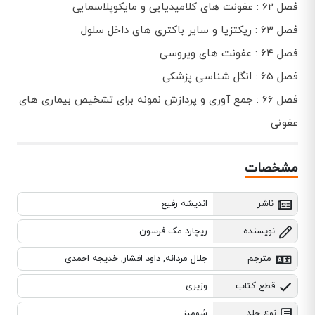
فصل 62 : عفونت های کلامیدیایی و مایکوپلاسمایی
فصل 63 : ریکتزیا و سایر باکتری های داخل سلول
فصل 64 : عفونت های ویروسی
فصل 65 : انگل شناسی پزشکی
فصل 66 : جمع آوری و پردازش نمونه برای تشخیص بیماری های
عفونی
مشخصات
ناشر
اندیشه رفیع
نویسنده
ریچارد مک فرسون
مترجم
جلال مردانه, داود افشار, خدیجه احمدی
قطع کتاب
وزیری
نوع جلد
شومیز