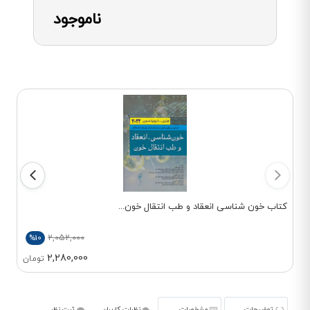
ناموجود
کتاب خون شناسی انعقاد و طب انتقال خون...
2,052,000
%10
2,280,000
تومان
توضیحات
مشخصات
نظرات کاربران
ثبت نظر