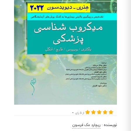
از 5 رای
نویسنده
:
ریچارد مک فرسون