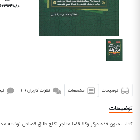
6229248805
توضیحات
مشخصات
نظرات کاربران (0)
ثبت
توضیحات
کتاب متون فقه مرکز وکلا قضا متاجر نکاح طلاق قصاص نوشته محس