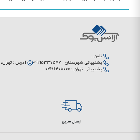
تلفن :
پشتیبانی شهرستان :
09195337577
آدرس :
تهران، م
پشتیبانی تهران :
02166408000
ارسال سریع