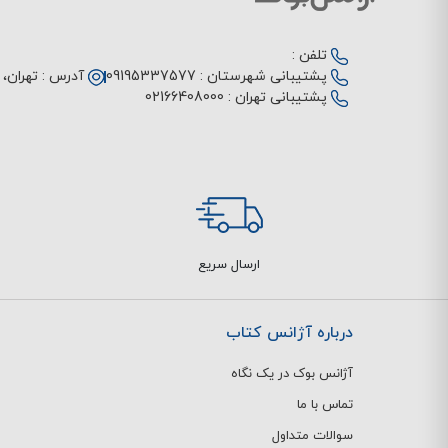
تلفن :
پشتیبانی شهرستان :
09195337577
آدرس :
تهران، م
پشتیبانی تهران :
02166408000
ارسال سریع
درباره آژانس کتاب
آژانس بوک در یک نگاه
تماس با ما
سوالات متداول