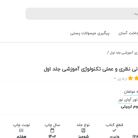
داخت آسان
پیگیری مرسولات پستی
/
ژی آموزشی جلد اول
نی نظری و عملی تکنولوژی آموزشی جلد اول
از 5 رای
 مولفان
آوای نور
وم تربیتی
قطع کتاب
نوع جلد
سال چاپ
نوبت چاپ
‫‭9
وزیری
شومیز
1402
هفتم