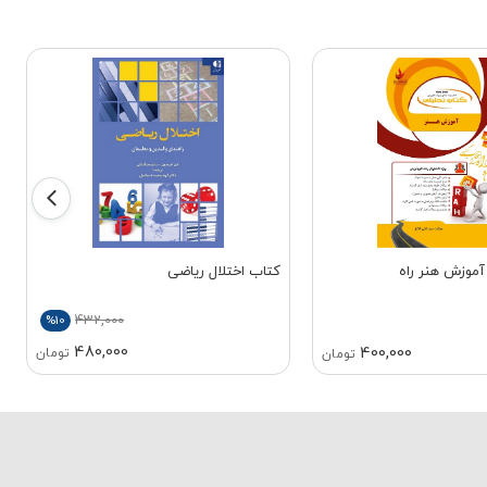
آموزش هنر راه
کتاب اختلال ریاضی
432,000
%10
480,000
400,000
تومان
تومان