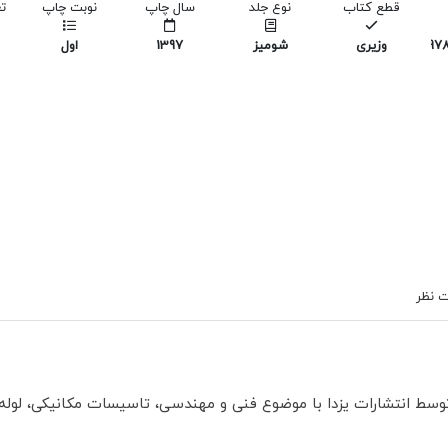
قطع کتاب
نوع جلد
سال چاپ
نوبت چاپ
ت
978
وزیری
شومیز
1397
اول
 نظر
وسط انتشارات یزدا با موضوع فنی و مهندسی، تاسیسات مکانیکی، لول