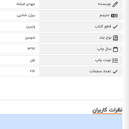
نویسنده
مهدی فرشاد
مترجم
بیژن شادپی
قطع کتاب
وزیری
نوع جلد
شومیز
سال چاپ
1397
نوبت چاپ
اول
تعداد صفحات
216
نظرات کاربران