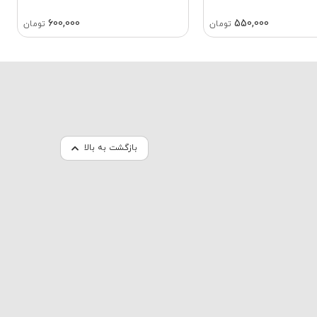
600,000
550,000
تومان
تومان
بازگشت به بالا