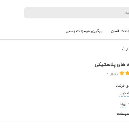
داخت آسان
پیگیری مرسولات پستی
/
کی
‌ های پلاستیکی
از 5 رای
 فرشاد
شادپی
یزدا
سیسات