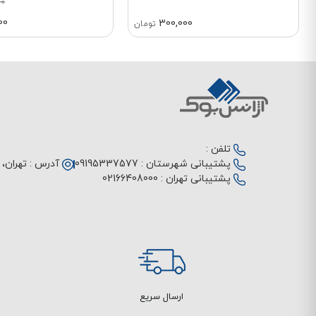
00
00
300,000
تومان
تلفن :
پشتیبانی شهرستان :
09195337577
آدرس :
تهران، م
پشتیبانی تهران :
02166408000
ارسال سریع