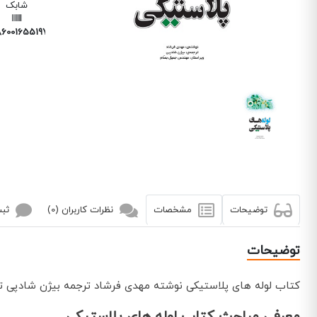
شابک
6001655197
توضیحات
مشخصات
نظرات کاربران (0)
ثبت
توضیحات
کتاب لوله های پلاستیکی نوشته مهدی فرشاد ترجمه بیژن شادپی ت