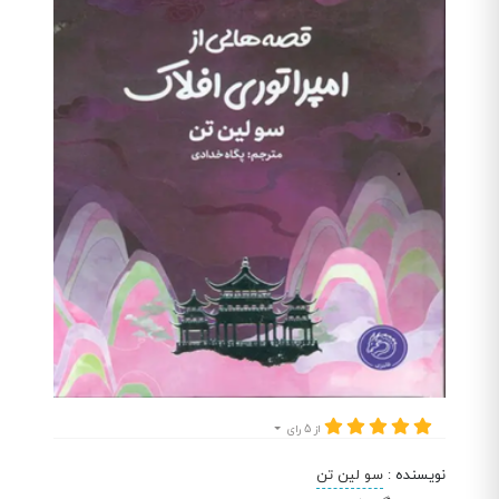
از 5 رای
نویسنده
:
سو لین تن