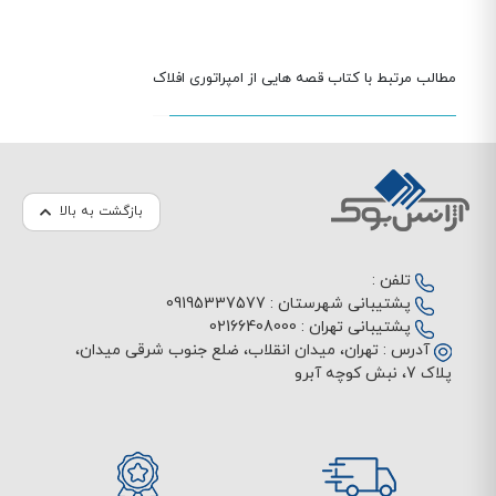
مطالب مرتبط با کتاب قصه هایی از امپراتوری افلاک
بازگشت به بالا
تلفن :
پشتیبانی شهرستان :
09195337577
پشتیبانی تهران :
02166408000
آدرس :
تهران، میدان انقلاب، ضلع جنوب شرقی میدان،
پلاک 7، نبش کوچه آبرو