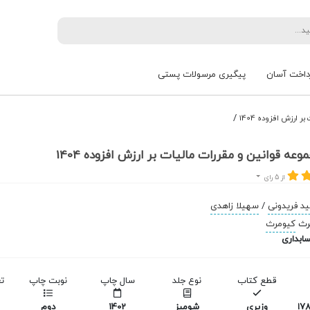
داخت آسان
پیگیری مرسولات پستی
/
ارزش افزوده 1404
عه قوانین و مقررات مالیات بر ارزش افزوده 1404
از 5 رای
د فریدونی
/
سهیلا زاهدی
کیومرث
ابداری
قطع کتاب
نوع جلد
سال چاپ
نوبت چاپ
ت
978
وزیری
شومیز
1402
دوم