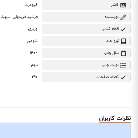
ناشر
کیومرث
نویسنده
فرشید فریدونی, سهیلا 
قطع کتاب
وزیری
نوع جلد
شومیز
سال چاپ
1402
نوبت چاپ
دوم
تعداد صفحات
290
نظرات کاربران