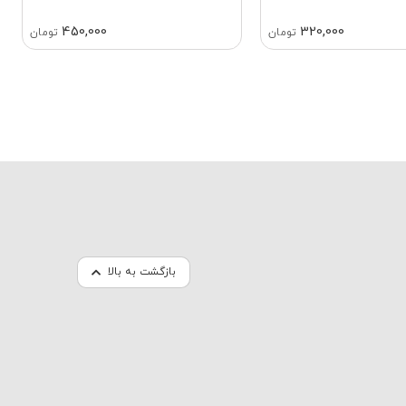
450,000
320,000
تومان
تومان
بازگشت به بالا