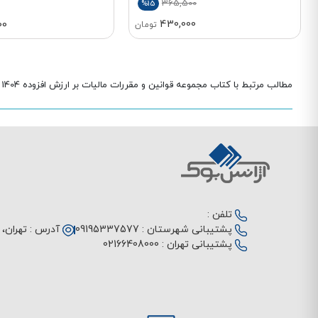
365,500
%15
430,000
00
تومان
مطالب مرتبط با کتاب مجموعه قوانین و مقررات مالیات بر ارزش افزوده 1404
تلفن :
پشتیبانی شهرستان :
09195337577
آدرس :
تهران، م
پشتیبانی تهران :
02166408000