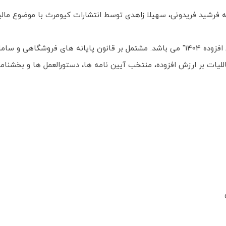
وعه قوانین و مقررات مالیات بر ارزش افزوده 1404 نوشته فرشید فریدونی، سهیلا زاهدی توسط انتشار