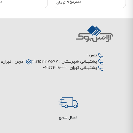
00
750,000
تومان
تلفن :
پشتیبانی شهرستان :
09195337577
آدرس :
تهران، م
پشتیبانی تهران :
02166408000
ارسال سریع