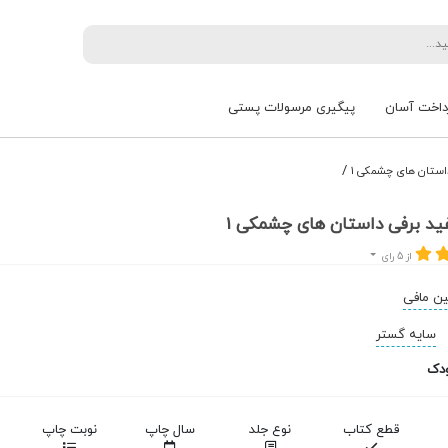
داخت آسان
پیگیری مرسولات پستی
/
استان های چشمکی 1
د برفی داستان های چشمکی 1
از 5 رای
ن مافی
سایه گستر
دک
قطع کتاب
نوع جلد
سال چاپ
نوبت چاپ