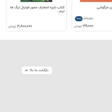
کن خرگوشی
کتاب دایره المعارف مصور فوتبال لیگ ها
تیم...
169,150
%15
199,000
3,800,000
تومان
تومان
بازگشت به بالا