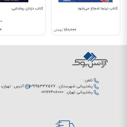
کتاب نینجا شجاع می‌شود
کتاب دزدان روشنایی
00
0
180,000
تومان
تلفن :
پشتیبانی شهرستان :
09195337577
آدرس :
تهران، م
پشتیبانی تهران :
02166408000