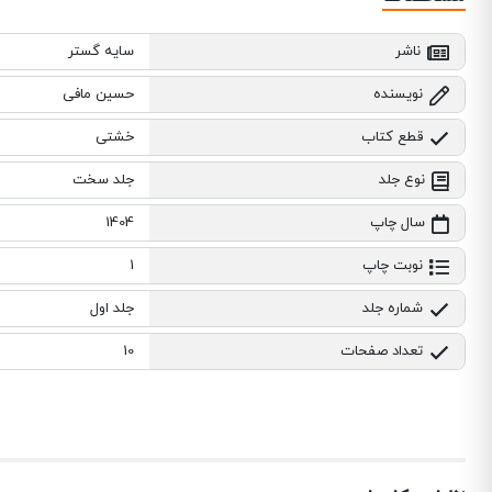
ناشر
سایه گستر
نویسنده
حسین مافی
قطع کتاب
خشتی
نوع جلد
جلد سخت
سال چاپ
1404
نوبت چاپ
1
شماره جلد
جلد اول
تعداد صفحات
10