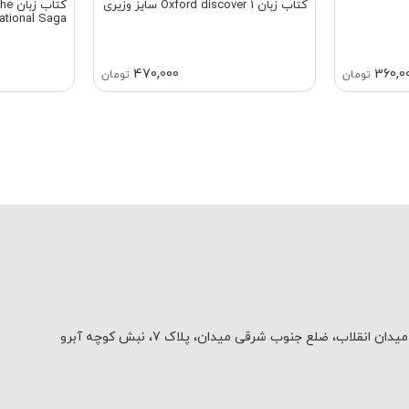
کتاب زبان Oxford discover 1 سایز وزیری
کتاب
ational Saga
470,000
360,0
تومان
تومان
یدان انقلاب، ضلع جنوب شرقی میدان، پلاک 7، نبش کوچه آبرو