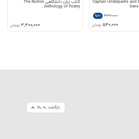
 زبان Captain Underpants and the
کتاب زبان دانشگاهی The Norton
Anthology of Poetry...
Sens
432,000
%20
540,000
4,400,000
تومان
تومان
بازگشت به بالا