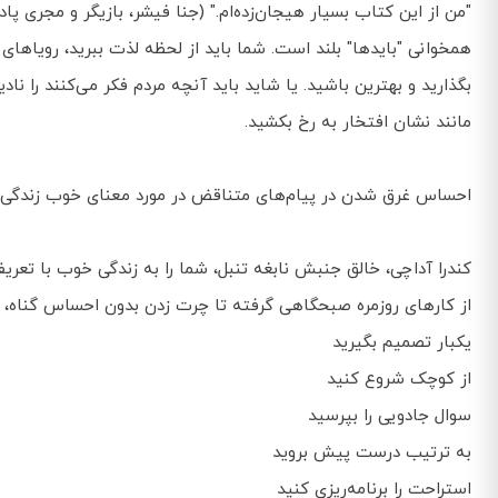
"من از این کتاب بسیار هیجان‌زده‌ام." (جنا فیشر، بازیگر و مجری پادکست  Ladies
همخوانی "بایدها" بلند است. شما باید از لحظه لذت ببرید، رویاهای
بگذارید و بهترین باشید. یا شاید باید آنچه مردم فکر می‌کنند را نا
مانند نشان افتخار به رخ بکشید.
احساس غرق شدن در پیام‌های متناقض در مورد معنای خوب زندگی 
کندرا آداچی، خالق جنبش نابغه تنبل، شما را به زندگی خوب با تعر
از کارهای روزمره صبحگاهی گرفته تا چرت زدن بدون احساس گناه، با ۱۳ اصل نابغه تنبل کندرا، در جای خود قرار می‌گیرد، از ج
یکبار تصمیم بگیرید
از کوچک شروع کنید
سوال جادویی را بپرسید
به ترتیب درست پیش بروید
استراحت را برنامه‌ریزی کنید