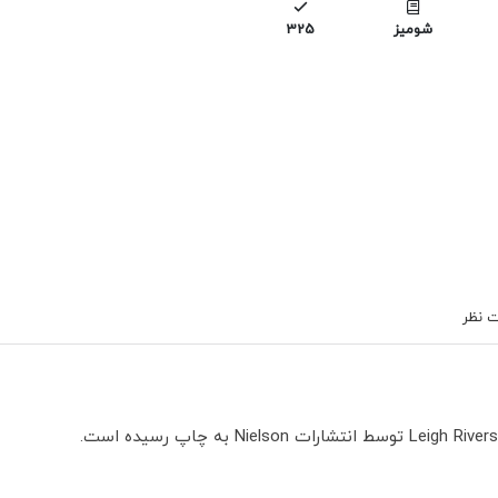
شومیز
325
 نظر