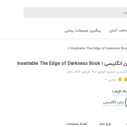
داخت آسان
پیگیری مرسولات پستی
/
Insatiable The Edge of Darkness
گلیسی سیری ناپذیر لبه تاریکی کتاب اول
از 5 رای
Leigh Ri
زبان انگلیسی
نوع جلد
تعداد صفحات