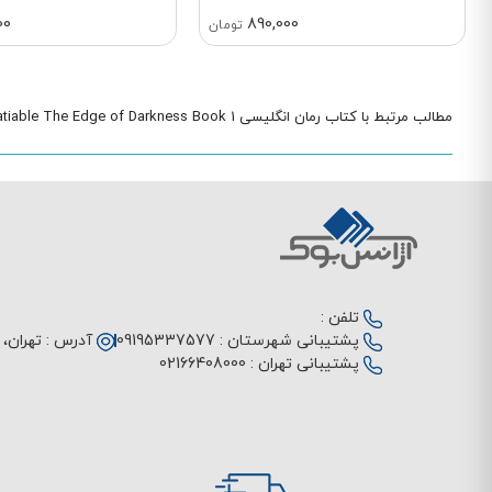
00
890,000
تومان
مطالب مرتبط با کتاب رمان انگلیسی Insatiable The Edge of Darkness Book 1
تلفن :
پشتیبانی شهرستان :
09195337577
آدرس :
تهران، م
پشتیبانی تهران :
02166408000