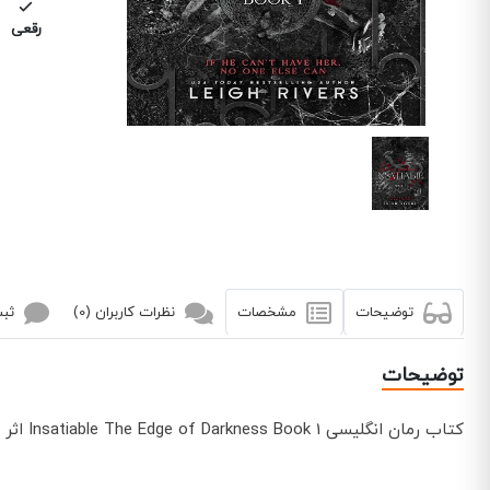
رقعی
توضیحات
مشخصات
نظرات کاربران (0)
ثبت
توضیحات
کتاب رمان انگلیسی Insatiable The Edge of Darkness Book 1 اثر Leigh Rivers توسط انتشارات Nielson به چاپ رسیده است.