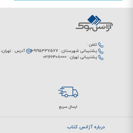
تلفن :
پشتیبانی شهرستان :
09195337577
آدرس :
تهران، م
پشتیبانی تهران :
02166408000
ارسال سریع
درباره آژانس کتاب