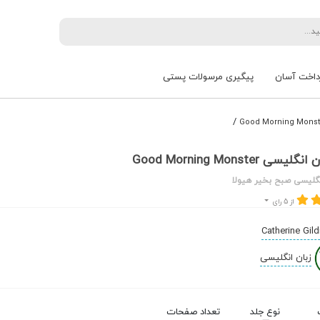
داخت آسان
پیگیری مرسولات پستی
/
 Good Morning Monster
نگلیسی صبح بخیر هیولا
از 5 رای
Catherine Gild
زبان انگلیسی
نوع جلد
تعداد صفحات