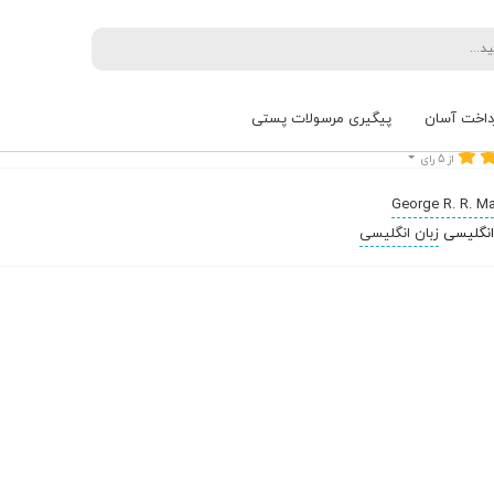
/
A Knight of the Seven Kingd
داخت آسان
پیگیری مرسولات پستی
نگلیسی شوالیه ای از هفت پادشاهی
از 5 رای
George R. R. Ma
زبان انگلیسی