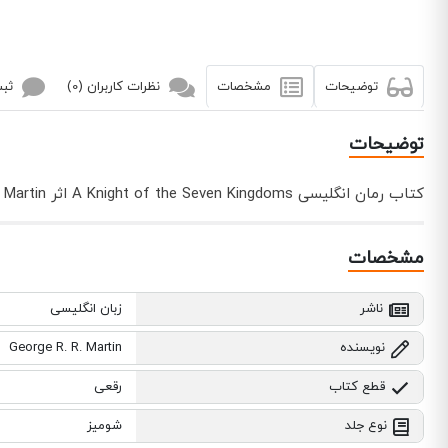
توضیحات
مشخصات
نظرات کاربران (0)
ثبت
توضیحات
کتاب رمان انگلیسی A Knight of the Seven Kingdoms اثر George R.R. Martin توسط انتشارات HarperVoyager به چاپ رسیده است.
مشخصات
ناشر
زبان انگلیسی
نویسنده
George R. R. Martin
قطع کتاب
رقعی
نوع جلد
شومیز