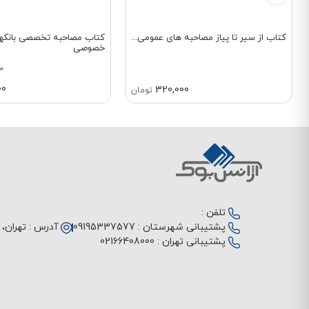
کتاب از سیر تا پیاز مصاحبه های عمومی...
کتاب مصاحبه تخصصی بانکها
خصوصی
0
00
320,000
تومان
تلفن :
پشتیبانی شهرستان :
09195337577
آدرس :
تهران، م
پشتیبانی تهران :
02166408000