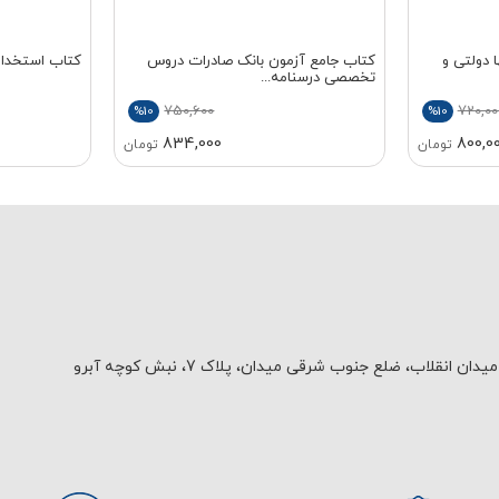
 دولتی و
کتاب جامع آزمون بانک صادرات دروس
کتاب استخدامی
تخصصی درسنامه...
750,600
720,00
%10
%10
834,000
800,0
تومان
تومان
یدان انقلاب، ضلع جنوب شرقی میدان، پلاک 7، نبش کوچه آبرو