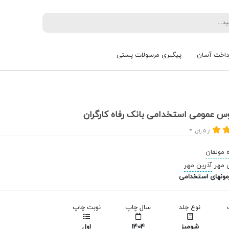
داخت آسان
پیگیری مرسولات پستی
س عمومی استخدامی بانک رفاه کارگران
از 5 رای
 مولفان
آذرین مهر
مونهای استخدامی
نوع جلد
سال چاپ
نوبت چاپ
شومیز
1404
اول