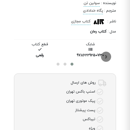
نویسنده
:
سولین تن
مترجم
:
پگاه خدادادی
ناشر
:
کتاب مجازی
مدل
:
کتاب رمان
شابک
قطع کتاب
9786229250730
رقعی
روش های ارسال
اسنپ باکس تهران
پیک موتوری تهران
پست پیشتاز
تیباکس
ویژه