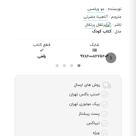
نویسنده
:
مو ویلمس
مترجم
:
آناهیتا حضرتی
ناشر
:
پرتقال
مدل
:
کتاب کودک
شابک
قطع کتاب
9786008675204
رقعی
روش های ارسال
اسنپ باکس تهران
پیک موتوری تهران
پست پیشتاز
تیباکس
ویژه