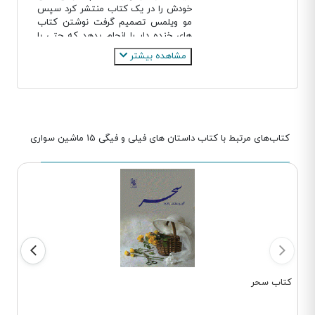
خودش را در یک کتاب منتشر کرد سپس
مو ویلمس تصمیم گرفت نوشتن کتاب
های خنده دار را انجام بدهد که حتی با
ادب ترین افراد با شنیدن یک داستان
مشاهده بیشتر
خنده دار بخندند که او موجه میشود
کارش را درست انجام داده.
مو ویلمس در طول زندگی خودش فعالیت
های زیادی را نیز انجام داده که یکی از
مشهور ترین برنامه ها خیابان سسمی
است این برنامه یک شوی تلویزونی
کتاب‌های مرتبط با کتاب داستان های فیلی و فیگی 15 ماشین سواری
عروسکی است که در میان کودکتان
محبوبیت زیادی دارد در نهایت موفق شد
جوایز مختلفی از جمله شش جایزه ای را
بدست آورد و در سال 2003 تصمیم گرفت
که تمرکز خودش را بر روی ادبیات کودک و
نوجوانان قرار بدهد و موضوع کتاب های
خودش را بر این اساس قرار بدهد.
افتخارات مو ویلمس
1.کتاب به کبوتر اجازه نده اتوبوس براند در
سال 2005 مدال افتخار کلدکات را از آن
کتاب سحر
خود کرد.
2.کتاب پرنده نشسته روت سرت و کتاب