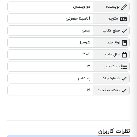
نویسنده
مو ویلمس
مترجم
آناهیتا حضرتی
قطع کتاب
رقعی
نوع جلد
شومیز
سال چاپ
1404
نوبت چاپ
17
شماره جلد
پانزدهم
تعداد صفحات
61
نظرات کاربران