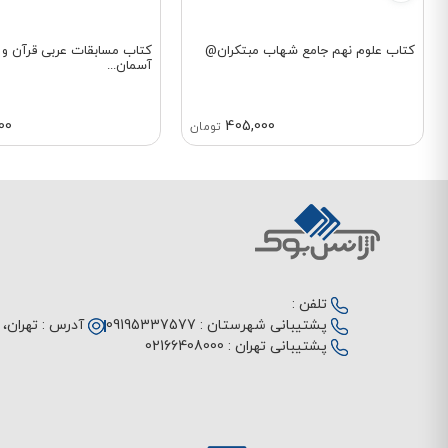
کتاب علوم نهم جامع شهاب مبتکران@
کتاب مسابقات عربی قرآن و 
آسمان...
00
405,000
تومان
تلفن :
پشتیبانی شهرستان :
09195337577
آدرس :
تهران، م
پشتیبانی تهران :
02166408000