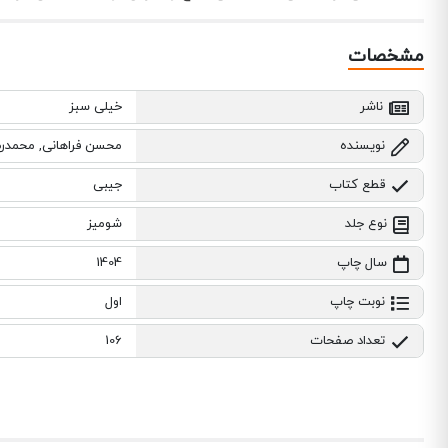
مشخصات
ناشر
خیلی سبز
نویسنده
محسن فراهانی, محمدر
قطع کتاب
جیبی
نوع جلد
شومیز
سال چاپ
1404
نوبت چاپ
اول
تعداد صفحات
106