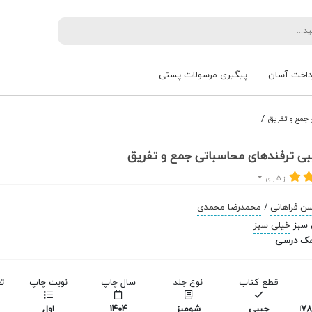
داخت آسان
پیگیری مرسولات پستی
/
جمع و تفریق
ی ترفندهای محاسباتی جمع و تفریق
از 5 رای
ن فراهانی
/
محمدرضا محمدی
خیلی سبز
مک درسی
قطع کتاب
نوع جلد
سال چاپ
نوبت چاپ
ت
978
جیبی
شومیز
1404
اول