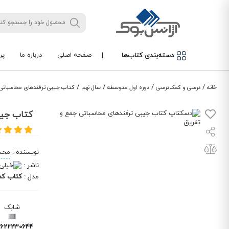
صفحه اصلی
درباره ما
پر
دسته‌بندی کتاب‌ها
|
/
/
/
/
خانه
درسی و کمک‌درسی
دوره اول متوسطه
سال نهم
کتاب جیبی ترفندهای محاسباتی 
کتاب جیب
نویسنده
:
محس
ناشر
:
مدل
:
کتاب ک
شابک
6222306441