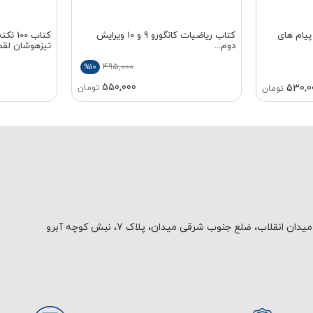
پیام های
کتاب ریاضیات کانگورو 9 و 10 ویرایش
کتاب 0
دوم...
تیزهوشان لقم
495,000
%10
550,000
530,0
تومان
تومان
یدان انقلاب، ضلع جنوب شرقی میدان، پلاک 7، نبش کوچه آبرو