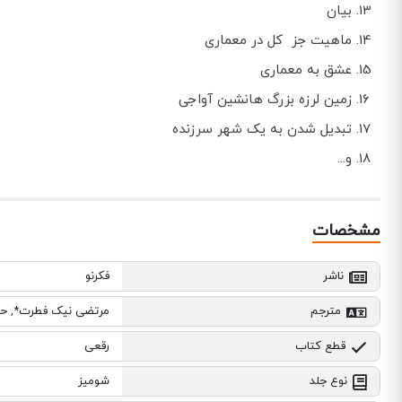
بیان
ماهیت جز کل در معماری
عشق به معماری
زمین لرزه بزرگ هانشین آواجی
تبدیل شدن به یک شهر سرزنده
و...
مشخصات
ناشر
فکرنو
مترجم
مرتضی نیک فطرت*, ح
قطع کتاب
رقعی
نوع جلد
شومیز