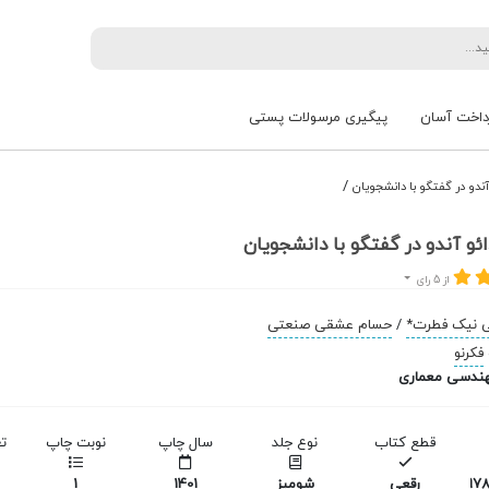
داخت آسان
پیگیری مرسولات پستی
/
ندو در گفتگو با دانشجویان
ئو آندو در گفتگو با دانشجویان
از 5 رای
 نیک فطرت*
/
حسام عشقی صنعتی
فکرنو
ندسی معماری
قطع کتاب
نوع جلد
سال چاپ
نوبت چاپ
ت
978
رقعی
شومیز
1401
1