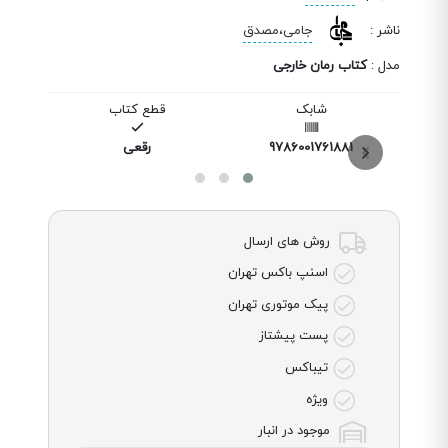
ناشر
:
جامی،مصدق
مدل
:
کتاب رمان خارجی
شابک
قطع کتاب
9786001761881
رقعی
روش های ارسال
اسنپ باکس تهران
پیک موتوری تهران
پست پیشتاز
تیباکس
ویژه
موجود در انبار