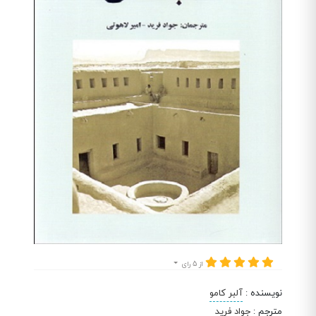
از 5 رای
نویسنده
:
آلبر کامو
مترجم
:
جواد فرید